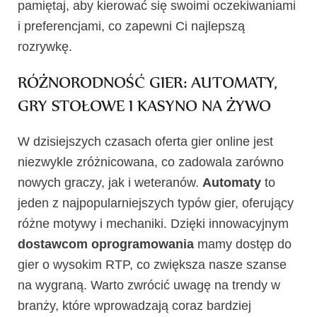
pamiętaj, aby kierować się swoimi oczekiwaniami
i preferencjami, co zapewni Ci najlepszą
rozrywkę.
RÓŻNORODNOŚĆ GIER: AUTOMATY,
GRY STOŁOWE I KASYNO NA ŻYWO
W dzisiejszych czasach oferta gier online jest
niezwykle zróżnicowana, co zadowala zarówno
nowych graczy, jak i weteranów.
Automaty
to
jeden z najpopularniejszych typów gier, oferujący
różne motywy i mechaniki. Dzięki innowacyjnym
dostawcom oprogramowania
mamy dostęp do
gier o wysokim RTP, co zwiększa nasze szanse
na wygraną. Warto zwrócić uwagę na trendy w
branży, które wprowadzają coraz bardziej