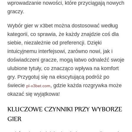
wprowadzanie nowości, które przyciągają nowych
graczy.
Wybór gier w x3bet można dostosować według
kategorii, co sprawia, że każdy znajdzie coś dla
siebie, niezależnie od preferencji. Dzięki
intuicyjnemu interfejsowi, zarówno nowi, jak i
doświadczeni gracze, mogą łatwo odnaleźć swoje
ulubione tytuły, co znacząco wpływa na komfort
gry. Przygotuj się na ekscytującą podróż po
świecie
, gdzie każda rozgrywka może
pl-x3bet.com
okazać się wyjątkowa!
KLUCZOWE CZYNNIKI PRZY WYBORZE
GIER