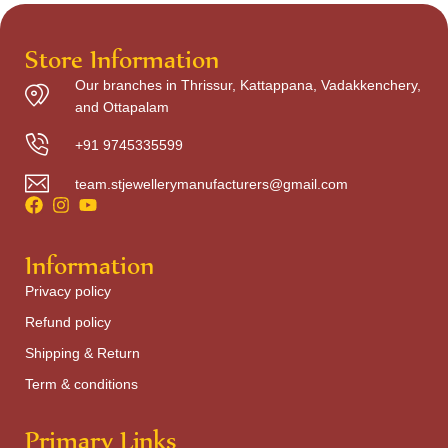
Store Information
Our branches in Thrissur, Kattappana, Vadakkenchery,
and Ottapalam
+91 9745335599
team.stjewellerymanufacturers@gmail.com
Information
Privacy policy
Refund policy
Shipping & Return
Term & conditions
Primary Links