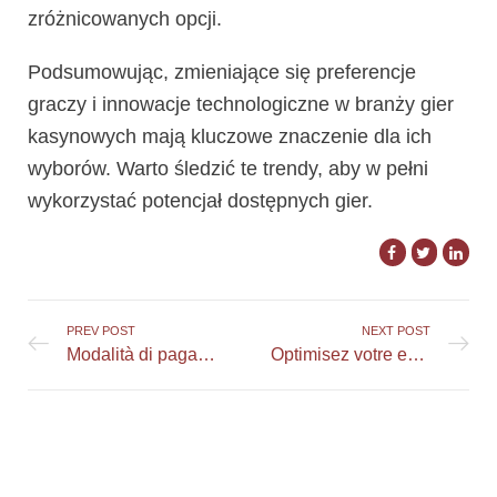
zróżnicowanych opcji.
Podsumowując, zmieniające się preferencje
graczy i innowacje technologiczne w branży gier
kasynowych mają kluczowe znaczenie dla ich
wyborów. Warto śledzić te trendy, aby w pełni
wykorzystać potencjał dostępnych gier.
PREV POST
NEXT POST
Modalità di pagamento e prelievo disponibili su PalmSlots
Optimisez votre expérience de jeu avec ces conseils pratiques