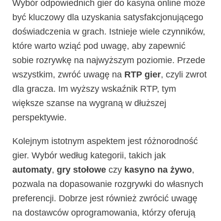
Wybór odpowiednich gier do kasyna online może
być kluczowy dla uzyskania satysfakcjonującego
doświadczenia w grach. Istnieje wiele czynników,
które warto wziąć pod uwagę, aby zapewnić
sobie rozrywkę na najwyższym poziomie. Przede
wszystkim, zwróć uwagę na
RTP gier
, czyli zwrot
dla gracza. Im wyższy wskaźnik RTP, tym
większe szanse na wygraną w dłuższej
perspektywie.
Kolejnym istotnym aspektem jest różnorodność
gier. Wybór według kategorii, takich jak
automaty
,
gry stołowe
czy
kasyno na żywo
,
pozwala na dopasowanie rozgrywki do własnych
preferencji. Dobrze jest również zwrócić uwagę
na dostawców oprogramowania, którzy oferują