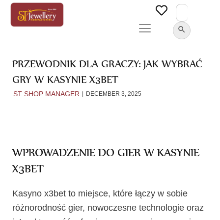
Search
for:
SEARCH BUTTON
PRZEWODNIK DLA GRACZY: JAK WYBRAĆ
GRY W KASYNIE X3BET
ST SHOP MANAGER
DECEMBER 3, 2025
WPROWADZENIE DO GIER W KASYNIE
X3BET
Kasyno x3bet to miejsce, które łączy w sobie
różnorodność gier, nowoczesne technologie oraz