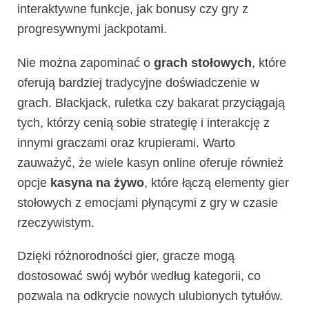
interaktywne funkcje, jak bonusy czy gry z
progresywnymi jackpotami.
Nie można zapominać o
grach stołowych
, które
oferują bardziej tradycyjne doświadczenie w
grach. Blackjack, ruletka czy bakarat przyciągają
tych, którzy cenią sobie strategię i interakcję z
innymi graczami oraz krupierami. Warto
zauważyć, że wiele kasyn online oferuje również
opcje
kasyna na żywo
, które łączą elementy gier
stołowych z emocjami płynącymi z gry w czasie
rzeczywistym.
Dzięki różnorodności gier, gracze mogą
dostosować swój wybór według kategorii, co
pozwala na odkrycie nowych ulubionych tytułów.