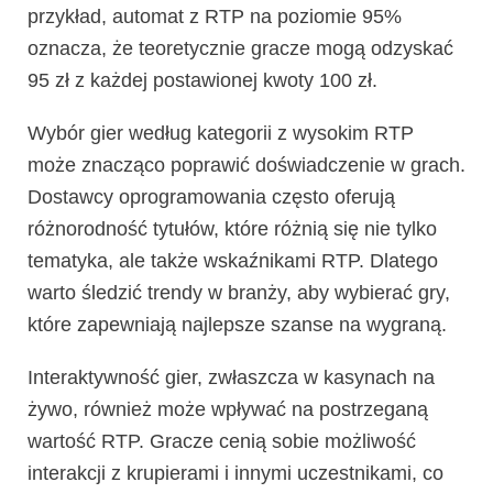
przykład, automat z RTP na poziomie 95%
oznacza, że teoretycznie gracze mogą odzyskać
95 zł z każdej postawionej kwoty 100 zł.
Wybór gier według kategorii z wysokim RTP
może znacząco poprawić doświadczenie w grach.
Dostawcy oprogramowania często oferują
różnorodność tytułów, które różnią się nie tylko
tematyka, ale także wskaźnikami RTP. Dlatego
warto śledzić trendy w branży, aby wybierać gry,
które zapewniają najlepsze szanse na wygraną.
Interaktywność gier, zwłaszcza w kasynach na
żywo, również może wpływać na postrzeganą
wartość RTP. Gracze cenią sobie możliwość
interakcji z krupierami i innymi uczestnikami, co