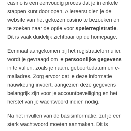
casino is een eenvoudig proces dat je in enkele
stappen kunt doorlopen. Allereerst dien je de
website van het gekozen casino te bezoeken en
te zoeken naar de optie voor
spelerregistratie
.
Dit is vaak duidelijk zichtbaar op de homepage.
Eenmaal aangekomen bij het registratieformulier,
wordt je gevraagd om je
persoonlijke gegevens
in te vullen, zoals je naam, geboortedatum en e-
mailadres. Zorg ervoor dat je deze informatie
nauwkeurig invoert, aangezien deze gegevens
belangrijk zijn voor je accountbeveiliging en het
herstel van je wachtwoord indien nodig.
Na het invullen van de basisinformatie, zul je een
sterk wachtwoord moeten aanmaken. Dit is