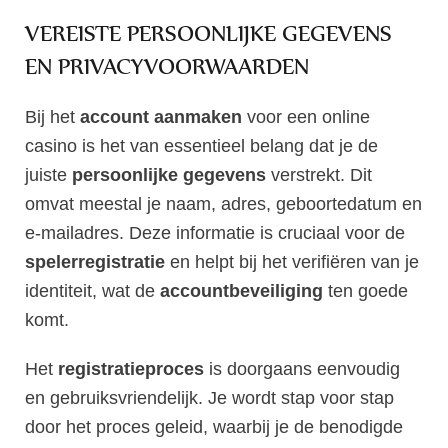
VEREISTE PERSOONLIJKE GEGEVENS
EN PRIVACYVOORWAARDEN
Bij het
account aanmaken
voor een online
casino is het van essentieel belang dat je de
juiste
persoonlijke gegevens
verstrekt. Dit
omvat meestal je naam, adres, geboortedatum en
e-mailadres. Deze informatie is cruciaal voor de
spelerregistratie
en helpt bij het verifiëren van je
identiteit, wat de
accountbeveiliging
ten goede
komt.
Het
registratieproces
is doorgaans eenvoudig
en gebruiksvriendelijk. Je wordt stap voor stap
door het proces geleid, waarbij je de benodigde