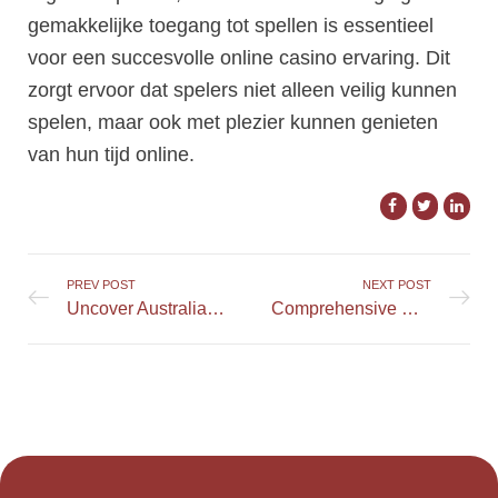
gemakkelijke toegang tot spellen is essentieel
voor een succesvolle online casino ervaring. Dit
zorgt ervoor dat spelers niet alleen veilig kunnen
spelen, maar ook met plezier kunnen genieten
van hun tijd online.
PREV POST
NEXT POST
Uncover Australia’s Online Gaming Landscape of Tomorrow
Comprehensive Review of Maxispin Casino: Essential Features and Advantages