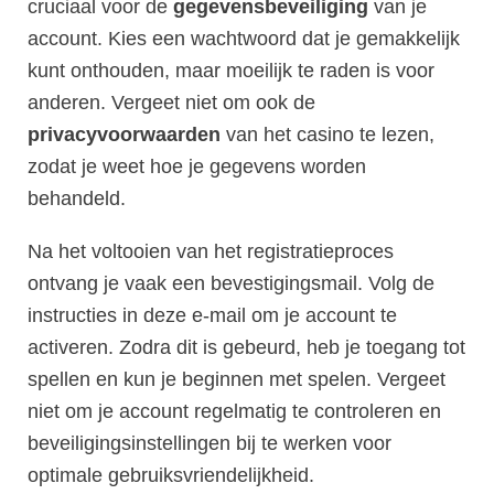
cruciaal voor de
gegevensbeveiliging
van je
account. Kies een wachtwoord dat je gemakkelijk
kunt onthouden, maar moeilijk te raden is voor
anderen. Vergeet niet om ook de
privacyvoorwaarden
van het casino te lezen,
zodat je weet hoe je gegevens worden
behandeld.
Na het voltooien van het registratieproces
ontvang je vaak een bevestigingsmail. Volg de
instructies in deze e-mail om je account te
activeren. Zodra dit is gebeurd, heb je toegang tot
spellen en kun je beginnen met spelen. Vergeet
niet om je account regelmatig te controleren en
beveiligingsinstellingen bij te werken voor
optimale gebruiksvriendelijkheid.