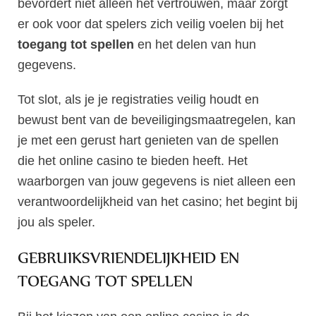
bevordert niet alleen het vertrouwen, maar zorgt
er ook voor dat spelers zich veilig voelen bij het
toegang tot spellen
en het delen van hun
gegevens.
Tot slot, als je je registraties veilig houdt en
bewust bent van de beveiligingsmaatregelen, kan
je met een gerust hart genieten van de spellen
die het online casino te bieden heeft. Het
waarborgen van jouw gegevens is niet alleen een
verantwoordelijkheid van het casino; het begint bij
jou als speler.
GEBRUIKSVRIENDELIJKHEID EN
TOEGANG TOT SPELLEN