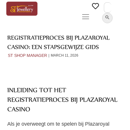
Search
for:
SEARCH BUTTON
REGISTRATIEPROCES BIJ PLAZAROYAL
CASINO: EEN STAPSGEWIJZE GIDS
ST SHOP MANAGER
MARCH 11, 2026
INLEIDING TOT HET
REGISTRATIEPROCES BIJ PLAZAROYAL
CASINO
Als je overweegt om te spelen bij Plazaroyal