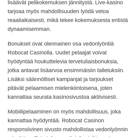
lisäävät pelikokemuksen jännitystä. Live-kasino
tarjoaa myös mahdollisuuden lyödä vetoa
reaaliaikaisesti, mikä tekee kokemuksesta entistä
dynaamisemman.
Bonukset ovat olennainen osa vedonlyöntiä
Robocat Casinolla. Uudet pelaajat voivat
hyödyntää houkuttelevia tervetuliaisbonuksia,
jotka antavat lisäarvoa ensimmäisiin talletuksiin.
Lisäksi säännölliset kampanjat ja tarjoukset
pitävät pelaamisen mielenkiintoisena, joten
kannattaa seurata kasinosivustoa aktiivisesti.
Mobiilipelaaminen on myös mahdollisuus, joka
kannattaa hyödyntää. Robocat Casinon
responsiivinen sivusto mahdollistaa vedonlyönnin