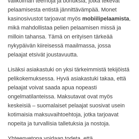
valikoiman teemoja ja bonuksia, jotka tekevät
pelaamisesta entistä jännittävämpää. Monet
kasinosivustot tarjoavat myös
mobiilipelaamista
,
mikä mahdollistaa pelien pelaamisen missä ja
milloin tahansa. Tämä on erityisen tärkeää
nykypäivän kiireisessä maailmassa, jossa
pelaajat etsivät joustavuutta.
Lisäksi asiakastuki on yksi tärkeimmistä tekijöistä
pelikokemuksessa. Hyvä asiakastuki takaa, että
pelaajat voivat saada apua nopeasti
ongelmatilanteissa. Maksutavat ovat myös
keskeisiä – suomalaiset pelaajat suosivat usein
kotimaisia maksuvaihtoehtoja, jotka tarjoavat
nopeita ja turvallisia talletuksia ja nostoja.
Yhteenvetona voidaan todeta, että