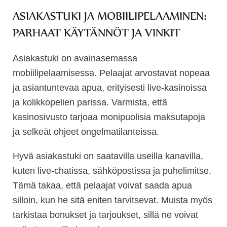
ASIAKASTUKI JA MOBIILIPELAAMINEN:
PARHAAT KÄYTÄNNÖT JA VINKIT
Asiakastuki on avainasemassa
mobiilipelaamisessa. Pelaajat arvostavat nopeaa
ja asiantuntevaa apua, erityisesti live-kasinoissa
ja kolikkopelien parissa. Varmista, että
kasinosivusto tarjoaa monipuolisia maksutapoja
ja selkeät ohjeet ongelmatilanteissa.
Hyvä asiakastuki on saatavilla useilla kanavilla,
kuten live-chatissa, sähköpostissa ja puhelimitse.
Tämä takaa, että pelaajat voivat saada apua
silloin, kun he sitä eniten tarvitsevat. Muista myös
tarkistaa bonukset ja tarjoukset, sillä ne voivat