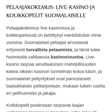
PELAAJAKOKEMUS: LIVE-KASINO JA
KOLIKKOPELIT SUOMALAISILLE
Pelaajakokemus live-kasinoissa ja
kolikkopeleissä on kehittynyt merkittävästi viime
vuosina. Suomalaiset pelaajat arvostavat
erityisesti
turvallista pelaamista
, ja tämä tulee
huomioida valittaessa
kasinosivustoa
. Live-
kasino tarjoaa ainutlaatuisen mahdollisuuden
kokea oikean kasinon tunnelman kotoa käsin, ja
suomalaiset peliyritykset ovat panostaneet
laadukkaisiin pelitarjontaan, mukaan lukien useita
eri pelihuoneita ja jakajia.
Kolikkopelit puolestaan tarjoavat laajan