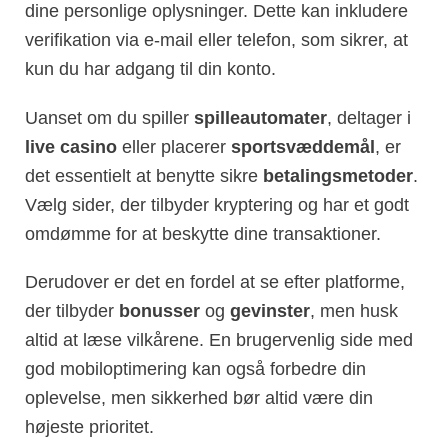
dine personlige oplysninger. Dette kan inkludere
verifikation via e-mail eller telefon, som sikrer, at
kun du har adgang til din konto.
Uanset om du spiller
spilleautomater
, deltager i
live casino
eller placerer
sportsvæddemål
, er
det essentielt at benytte sikre
betalingsmetoder
.
Vælg sider, der tilbyder kryptering og har et godt
omdømme for at beskytte dine transaktioner.
Derudover er det en fordel at se efter platforme,
der tilbyder
bonusser
og
gevinster
, men husk
altid at læse vilkårene. En brugervenlig side med
god mobiloptimering kan også forbedre din
oplevelse, men sikkerhed bør altid være din
højeste prioritet.