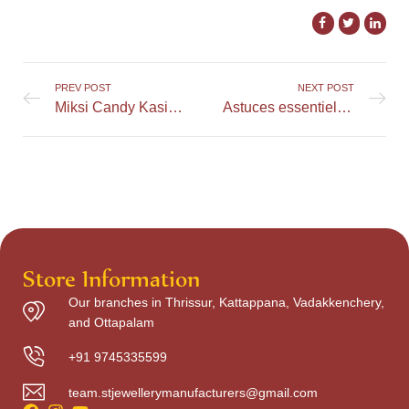
PREV POST
NEXT POST
Miksi Candy Kasino on loistava valinta pelaajille?
Astuces essentielles pour les novices au Tortuga Casino
Store Information
Our branches in Thrissur, Kattappana, Vadakkenchery,
and Ottapalam
+91 9745335599
team.stjewellerymanufacturers@gmail.com