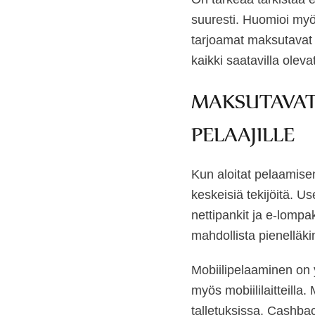
suuresti. Huomioi myös
tarjoamat maksutavat o
kaikki saatavilla oleva
MAKSUTAVAT
PELAAJILLE
Kun aloitat pelaamisen
keskeisiä tekijöitä. U
nettipankit ja e-lompa
mahdollista pienelläkin
Mobiilipelaaminen on y
myös mobiililaitteilla
talletuksissa. Cashbac