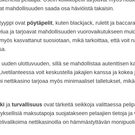
vat mahdollisuuden saada osa häviöistä takaisin.
ityyppi ovat
pöytäpelit
, kuten blackjack, ruletit ja baccar
ttelua ja tarjoavat mahdollisuuden vuorovaikutukseen mui
yös kasvattanut suosiotaan, mikä tarkoittaa, että voit n
sa.
n uuden ulottuvuuden, sillä se mahdollistaa autenttisen
ivetilanteessa voit keskustella jakajien kanssa ja kokea 
ni nettikasino tarjoaa myös minimaaliset talletukset, mi
ki
ja
turvallisuus
ovat tärkeitä seikkoja valittaessa peli
tyksellisiä maksutapoja suojatakseen pelaajien tietoja j
elivalikoima nettikasinoilla on hämmästyttävän monipuoli