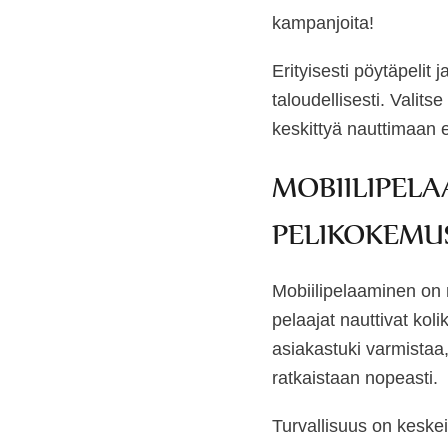
kampanjoita!
Erityisesti pöytäpelit 
taloudellisesti. Valit
keskittyä nauttimaan er
MOBIILIPELA
PELIKOKEMUS
Mobiilipelaaminen on 
pelaajat nauttivat kol
asiakastuki varmistaa,
ratkaistaan nopeasti.
Turvallisuus on keskei