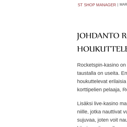
ST SHOP MANAGER
MAR
JOHDANTO RO
HOUKUTTELE
Rocketspin-kasino on 
taustalla on useita. E
houkuttelevat erilaisia
korttipelien pelaaja, 
Lisäksi live-kasino ma
niille, jotka nauttiva
sujuvaa, joten voit na