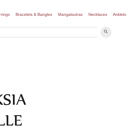
rrings
Bracelets & Bangles
Mangalsutras
Necklaces
Anklets
SEARCH BUTTON
SEARCH
FOR:
SIA
LLE