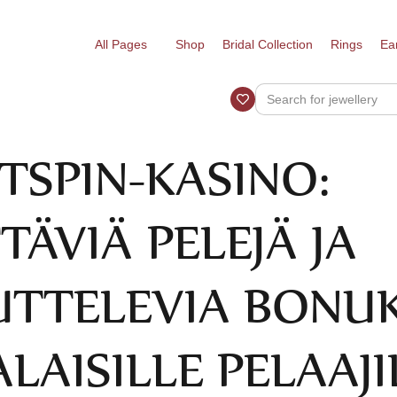
All Pages
Shop
Bridal Collection
Rings
Ea
TSPIN-KASINO:
TÄVIÄ PELEJÄ JA
TTELEVIA BONUK
AISILLE PELAAJI