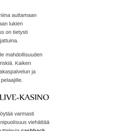
.
lmiina auttamaan
aan lukien
s on tietysti
jattuina.
ille mahdollisuuden
riskiä. Kaiken
iakaspalvelun ja
pelaajille.
 LIVE-KASINO
 löytää varmasti
onipuolisuus viehättää
kuttelevia
cashback
-