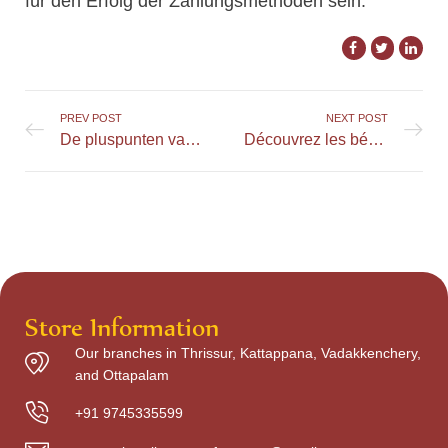
für den Erfolg der Zahlungsmethoden sein.
PREV POST
NEXT POST
De pluspunten van een online casino met KSA-licentie
Découvrez les bénéfices des casinos en direct sur leliegeeternel.fr
Store Information
Our branches in Thrissur, Kattappana, Vadakkenchery,
and Ottapalam
+91 9745335599