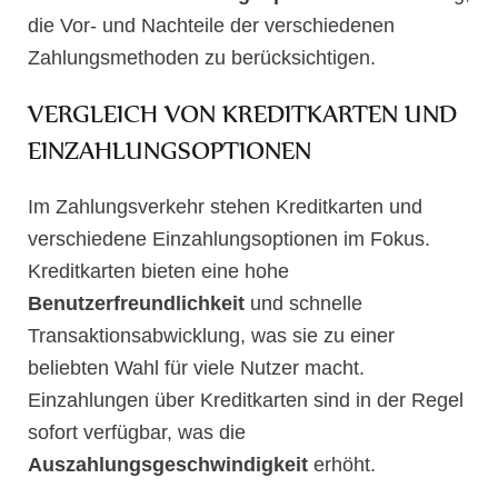
die Vor- und Nachteile der verschiedenen
Zahlungsmethoden zu berücksichtigen.
VERGLEICH VON KREDITKARTEN UND
EINZAHLUNGSOPTIONEN
Im Zahlungsverkehr stehen Kreditkarten und
verschiedene Einzahlungsoptionen im Fokus.
Kreditkarten bieten eine hohe
Benutzerfreundlichkeit
und schnelle
Transaktionsabwicklung, was sie zu einer
beliebten Wahl für viele Nutzer macht.
Einzahlungen über Kreditkarten sind in der Regel
sofort verfügbar, was die
Auszahlungsgeschwindigkeit
erhöht.