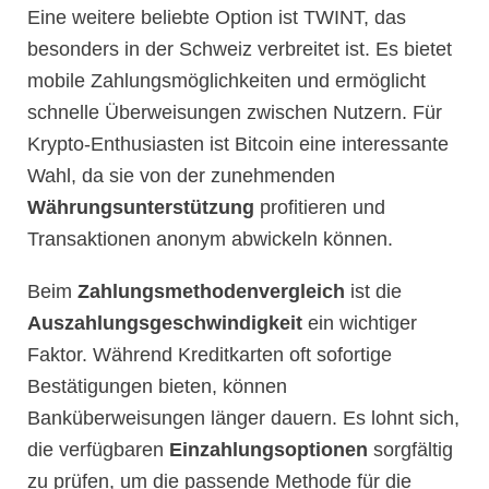
Eine weitere beliebte Option ist TWINT, das
besonders in der Schweiz verbreitet ist. Es bietet
mobile Zahlungsmöglichkeiten und ermöglicht
schnelle Überweisungen zwischen Nutzern. Für
Krypto-Enthusiasten ist Bitcoin eine interessante
Wahl, da sie von der zunehmenden
Währungsunterstützung
profitieren und
Transaktionen anonym abwickeln können.
Beim
Zahlungsmethodenvergleich
ist die
Auszahlungsgeschwindigkeit
ein wichtiger
Faktor. Während Kreditkarten oft sofortige
Bestätigungen bieten, können
Banküberweisungen länger dauern. Es lohnt sich,
die verfügbaren
Einzahlungsoptionen
sorgfältig
zu prüfen, um die passende Methode für die