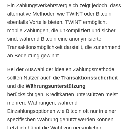
Ein Zahlungsverkehrsvergleich zeigt jedoch, dass
alternative Methoden wie TWINT oder Bitcoin
ebenfalls Vorteile bieten. TWINT ermöglicht
mobile Zahlungen, die unkompliziert und sicher
sind, während Bitcoin eine anonymisierte
Transaktionsmöglichkeit darstellt, die zunehmend
an Bedeutung gewinnt.
Bei der Auswahl der idealen Zahlungsmethode
sollten Nutzer auch die
Transaktionssicherheit
und die
Währungsunterstützung
berücksichtigen. Kreditkarten unterstützen meist
mehrere Währungen, während
Einzahlungsoptionen wie Bitcoin oft nur in einer
spezifischen Währung genutzt werden können.
Letztlich hängt die Wahl von persönlichen