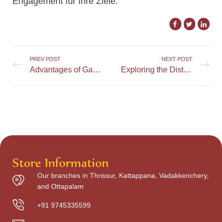
Engagement für Ihre Ziele.
PREV POST
NEXT POST
Advantages of Gaming at TaikaWin Casino
Exploring the Distinct Features of Marriott Casino Offerings
Store Information
Our branches in Thrissur, Kattappana, Vadakkenchery,
and Ottapalam
+91 9745335599