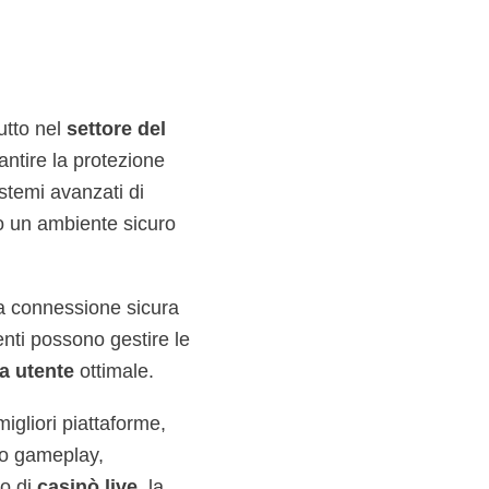
utto nel
settore del
ntire la protezione
istemi avanzati di
do un ambiente sicuro
a connessione sicura
tenti possono gestire le
a utente
ottimale.
migliori piattaforme,
rio gameplay,
o di
casinò live
, la