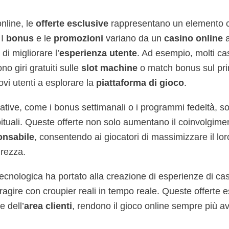
online, le
offerte esclusive
rappresentano un elemento cr
 I
bonus
e le
promozioni
variano da un
casino online
a
di migliorare l’
esperienza utente
. Ad esempio, molti ca
o giri gratuiti sulle
slot machine
o match bonus sul pri
ovi utenti a esplorare la
piattaforma di gioco
.
tive, come i bonus settimanali o i programmi fedeltà, so
abituali. Queste offerte non solo aumentano il coinvolgi
onsabile
, consentendo ai giocatori di massimizzare il lo
rezza.
tecnologica ha portato alla creazione di esperienze di cas
ragire con croupier reali in tempo reale. Queste offerte 
e dell’
area clienti
, rendono il gioco online sempre più av