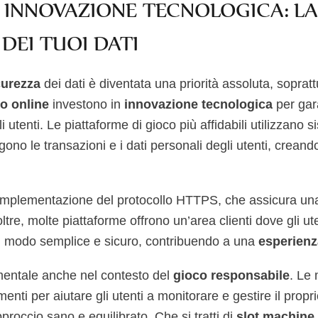
 INNOVAZIONE TECNOLOGICA: LA
DEI TUOI DATI
curezza
dei dati è diventata una priorità assoluta, sopratt
o online
investono in
innovazione tecnologica
per gara
i utenti. Le piattaforme di gioco più affidabili utilizzano s
ggono le transazioni e i dati personali degli utenti, crean
’implementazione del protocollo HTTPS, che assicura un
Inoltre, molte piattaforme offrono un’area clienti dove gli u
in modo semplice e sicuro, contribuendo a una
esperienz
mentale anche nel contesto del
gioco responsabile
. Le 
umenti per aiutare gli utenti a monitorare e gestire il prop
roccio sano e equilibrato. Che si tratti di
slot machine