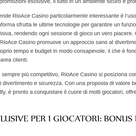
promozioni esclusive, il tutto in un ambiente sicuro e prot
rende RioAce Casino particolarmente interessante è l’us
taforma sfrutta le ultime tecnologie per garantire un funz
visiva, rendendo ogni sessione di gioco un vero piacere. 
 RioAce Casino promuove un approccio sano al divertime
 proprio tempo e budget in modo consapevole, il che è fo
area clienti.
co sempre più competitivo, RioAce Casino si posiziona c
i divertimento e sicurezza. Con una proposta di valore b
ly, è pronto a conquistare il cuore di molti giocatori, of
LUSIVE PER I GIOCATORI: BONUS 