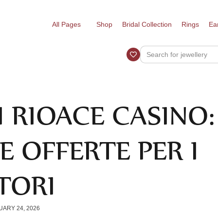
All Pages
Shop
Bridal Collection
Rings
Ea
 RIOACE CASINO:
 OFFERTE PER I
TORI
UARY 24, 2026