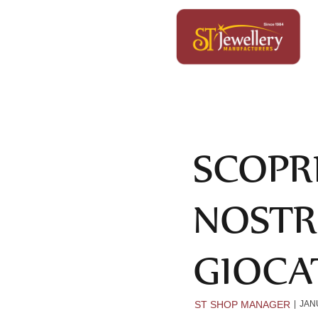
SCOPRI
NOSTRE
GIOCA
ST SHOP MANAGER
JAN