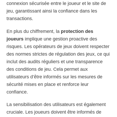
connexion sécurisée entre le joueur et le site de
jeu, garantissant ainsi la confiance dans les
transactions.
En plus du chiffrement, la
protection des
joueurs
implique une gestion proactive des
risques. Les opérateurs de jeux doivent respecter
des normes strictes de régulation des jeux, ce qui
inclut des audits réguliers et une transparence
des conditions de jeu. Cela permet aux
utilisateurs d’être informés sur les mesures de
sécurité mises en place et renforce leur
confiance.
La sensibilisation des utilisateurs est également
cruciale. Les joueurs doivent être informés de