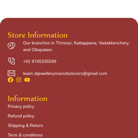
Store Information
Our branches in Thrissur, Kattappana, Vadakkenchery,
and Ottapalam
+91 9745335599
team.stjewellerymanufacturers@gmail.com
Information
Privacy policy
Refund policy
Shipping & Return
Term & conditions