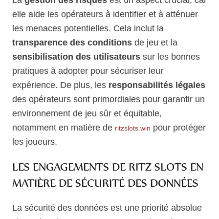
La
gestion des risques
est un aspect crucial, car
elle aide les opérateurs à identifier et à atténuer
les menaces potentielles. Cela inclut la
transparence des conditions
de jeu et la
sensibilisation des utilisateurs
sur les bonnes
pratiques à adopter pour sécuriser leur
expérience. De plus, les
responsabilités légales
des opérateurs sont primordiales pour garantir un
environnement de jeu sûr et équitable,
notamment en matière de
pour protéger
ritzslots.win
les joueurs.
LES ENGAGEMENTS DE RITZ SLOTS EN
MATIÈRE DE SÉCURITÉ DES DONNÉES
La sécurité des données est une priorité absolue