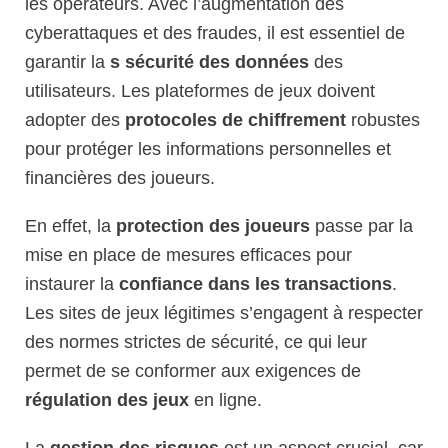
les opérateurs. Avec l’augmentation des
cyberattaques et des fraudes, il est essentiel de
garantir la
s sécurité des données
des
utilisateurs. Les plateformes de jeux doivent
adopter des
protocoles de chiffrement
robustes
pour protéger les informations personnelles et
financières des joueurs.
En effet, la
protection des joueurs
passe par la
mise en place de mesures efficaces pour
instaurer la
confiance dans les transactions
.
Les sites de jeux légitimes s’engagent à respecter
des normes strictes de sécurité, ce qui leur
permet de se conformer aux exigences de
régulation des jeux
en ligne.