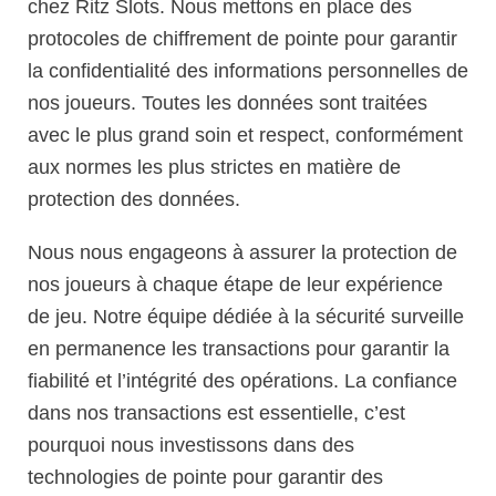
chez Ritz Slots. Nous mettons en place des
protocoles de chiffrement de pointe pour garantir
la confidentialité des informations personnelles de
nos joueurs. Toutes les données sont traitées
avec le plus grand soin et respect, conformément
aux normes les plus strictes en matière de
protection des données.
Nous nous engageons à assurer la protection de
nos joueurs à chaque étape de leur expérience
de jeu. Notre équipe dédiée à la sécurité surveille
en permanence les transactions pour garantir la
fiabilité et l’intégrité des opérations. La confiance
dans nos transactions est essentielle, c’est
pourquoi nous investissons dans des
technologies de pointe pour garantir des