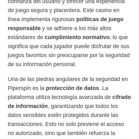
confianza del usuario y ofrecer una experiencia
de juego segura y placentera. Este casino en
línea implementa rigurosas
políticas de juego
responsable
y se adhiere a los más altos
estándares de
cumplimiento normativo
, lo que
significa que cada jugador puede disfrutar de sus
juegos favoritos sin preocuparse por la seguridad
de su información personal.
Una de las piedras angulares de la seguridad en
Piperspin es la
protección de datos
. La
plataforma utiliza tecnología avanzada de
cifrado
de información
, garantizando que todos los
datos sensibles estén protegidos durante las
transacciones. Esto no solo previene el acceso
no autorizado, sino que también refuerza la