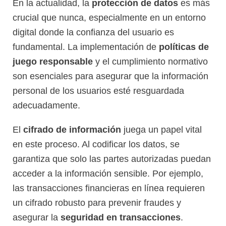
En la actualidad, la
protección de datos
es más
crucial que nunca, especialmente en un entorno
digital donde la confianza del usuario es
fundamental. La implementación de
políticas de
juego responsable
y el cumplimiento normativo
son esenciales para asegurar que la información
personal de los usuarios esté resguardada
adecuadamente.
El
cifrado de información
juega un papel vital
en este proceso. Al codificar los datos, se
garantiza que solo las partes autorizadas puedan
acceder a la información sensible. Por ejemplo,
las transacciones financieras en línea requieren
un cifrado robusto para prevenir fraudes y
asegurar la
seguridad en transacciones
.