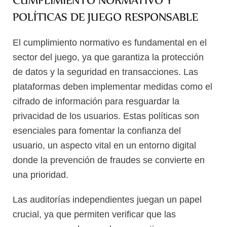
CUMPLIMIENTO NORMATIVO Y
POLÍTICAS DE JUEGO RESPONSABLE
El cumplimiento normativo es fundamental en el
sector del juego, ya que garantiza la protección
de datos y la seguridad en transacciones. Las
plataformas deben implementar medidas como el
cifrado de información para resguardar la
privacidad de los usuarios. Estas políticas son
esenciales para fomentar la confianza del
usuario, un aspecto vital en un entorno digital
donde la prevención de fraudes se convierte en
una prioridad.
Las auditorías independientes juegan un papel
crucial, ya que permiten verificar que las