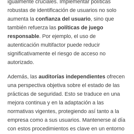
igualmente cruciales. Implementar políticas
robustas de identificación de usuarios no solo
aumenta la
confianza del usuario
, sino que
también refuerza las
políticas de juego
responsable
. Por ejemplo, el uso de
autenticación multifactor puede reducir
significativamente el riesgo de acceso no
autorizado.
Además, las
auditorías independientes
ofrecen
una perspectiva objetiva sobre el estado de las
prácticas de seguridad. Esto se traduce en una
mejora continua y en la adaptación a las
normativas vigentes, protegiendo así tanto a la
empresa como a sus usuarios. Mantenerse al día
con estos procedimientos es clave en un entorno