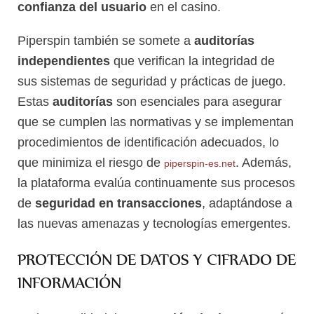
confianza del usuario
en el casino.
Piperspin también se somete a
auditorías
independientes
que verifican la integridad de
sus sistemas de seguridad y prácticas de juego.
Estas
auditorías
son esenciales para asegurar
que se cumplen las normativas y se implementan
procedimientos de identificación adecuados, lo
que minimiza el riesgo de
. Además,
piperspin-es.net
la plataforma evalúa continuamente sus procesos
de
seguridad en transacciones
, adaptándose a
las nuevas amenazas y tecnologías emergentes.
PROTECCIÓN DE DATOS Y CIFRADO DE
INFORMACIÓN