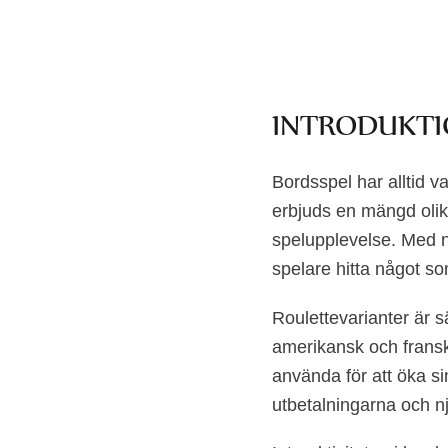
INTRODUKTIO
Bordsspel har alltid v
erbjuds en mängd olika
spelupplevelse. Med n
spelare hitta något so
Roulettevarianter är s
amerikansk och fransk
använda för att öka si
utbetalningarna och njut