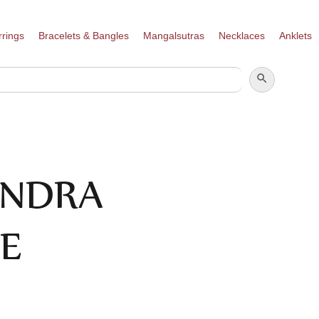
rrings
Bracelets & Bangles
Mangalsutras
Necklaces
Anklets
SEARCH BUTTON
SEARCH
FOR:
ANDRA
LE