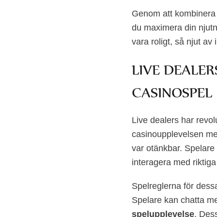
Genom att kombiner
du maximera din njutn
vara roligt, så njut av
LIVE DEALER
CASINOSPEL
Live dealers har revol
casinoupplevelsen med
var otänkbar. Spelare 
interagera med riktiga 
Spelreglerna för dess
Spelare kan chatta me
spelupplevelse
. Des