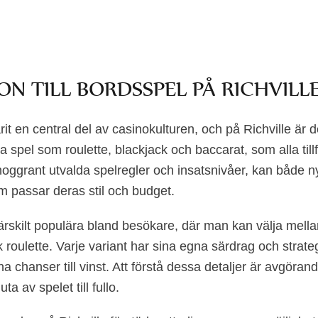
N TILL BORDSSPEL PÅ RICHVILL
arit en central del av casinokulturen, och på Richville är 
 spel som roulette, blackjack och baccarat, som alla till
oggrant utvalda spelregler och insatsnivåer, kan både n
m passar deras stil och budget.
ärskilt populära bland besökare, där man kan välja mella
 roulette. Varje variant har sina egna särdrag och strat
na chanser till vinst. Att förstå dessa detaljer är avgöran
a av spelet till fullo.