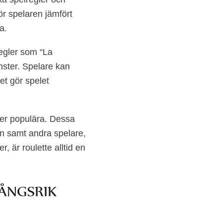
ör spelaren jämfört
a.
regler som “La
inster. Spelare kan
et gör spelet
tmer populära. Dessa
rn samt andra spelare,
, är roulette alltid en
ÅNGSRIK