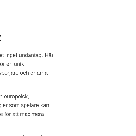
E
det inget undantag. Här
för en unik
ybörjare och erfarna
n europeisk,
egier som spelare kan
de för att maximera