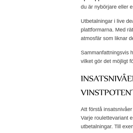
du är nybörjare eller e
Utbetalningar i live de
plattformarna. Med rä
atmosfär som liknar de
Sammanfattningsvis har
vilket gör det möjligt 
INSATSNIVÅ
VINSTPOTEN
Att förstå insatsnivåe
Varje roulettevariant e
utbetalningar. Till ex