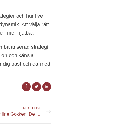
ategier och hur live
dynamik. Att välja rätt
sen mer njutbar.
En balanserad strategi
tion och känsla.
r dig bäst och därmed
NEXT POST
Innovaties en Trends in Online Gokken: De Toekomst met Lucky Block