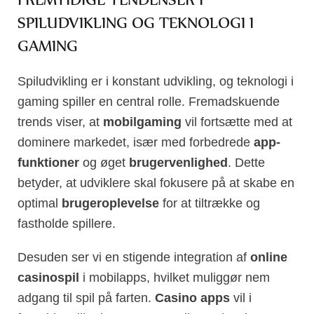
SPILUDVIKLING OG TEKNOLOGI I
GAMING
Spiludvikling er i konstant udvikling, og teknologi i
gaming spiller en central rolle. Fremadskuende
trends viser, at
mobilgaming
vil fortsætte med at
dominere markedet, især med forbedrede
app-
funktioner
og øget
brugervenlighed
. Dette
betyder, at udviklere skal fokusere på at skabe en
optimal
brugeroplevelse
for at tiltrække og
fastholde spillere.
Desuden ser vi en stigende integration af
online
casinospil
i mobilapps, hvilket muliggør nem
adgang til spil på farten.
Casino apps
vil i