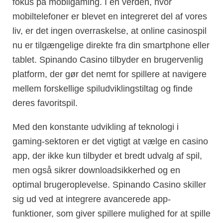
fokus på mobilgaming. I en verden, hvor
mobiltelefoner er blevet en integreret del af vores
liv, er det ingen overraskelse, at online casinospil
nu er tilgængelige direkte fra din smartphone eller
tablet. Spinando Casino tilbyder en brugervenlig
platform, der gør det nemt for spillere at navigere
mellem forskellige spiludviklingstiltag og finde
deres favoritspil.
Med den konstante udvikling af teknologi i
gaming-sektoren er det vigtigt at vælge en casino
app, der ikke kun tilbyder et bredt udvalg af spil,
men også sikrer downloadsikkerhed og en
optimal brugeroplevelse. Spinando Casino skiller
sig ud ved at integrere avancerede app-
funktioner, som giver spillere mulighed for at spille