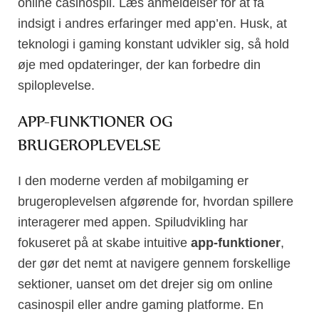
online casinospil. Læs anmeldelser for at få
indsigt i andres erfaringer med app’en. Husk, at
teknologi i gaming konstant udvikler sig, så hold
øje med opdateringer, der kan forbedre din
spiloplevelse.
APP-FUNKTIONER OG
BRUGEROPLEVELSE
I den moderne verden af mobilgaming er
brugeroplevelsen afgørende for, hvordan spillere
interagerer med appen. Spiludvikling har
fokuseret på at skabe intuitive
app-funktioner
,
der gør det nemt at navigere gennem forskellige
sektioner, uanset om det drejer sig om online
casinospil eller andre gaming platforme. En