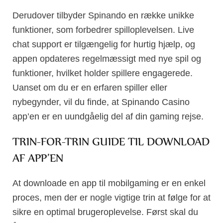
Derudover tilbyder Spinando en række unikke
funktioner, som forbedrer spilloplevelsen. Live
chat support er tilgængelig for hurtig hjælp, og
appen opdateres regelmæssigt med nye spil og
funktioner, hvilket holder spillere engagerede.
Uanset om du er en erfaren spiller eller
nybegynder, vil du finde, at Spinando Casino
app’en er en uundgåelig del af din gaming rejse.
TRIN-FOR-TRIN GUIDE TIL DOWNLOAD
AF APP’EN
At downloade en app til mobilgaming er en enkel
proces, men der er nogle vigtige trin at følge for at
sikre en optimal brugeroplevelse. Først skal du