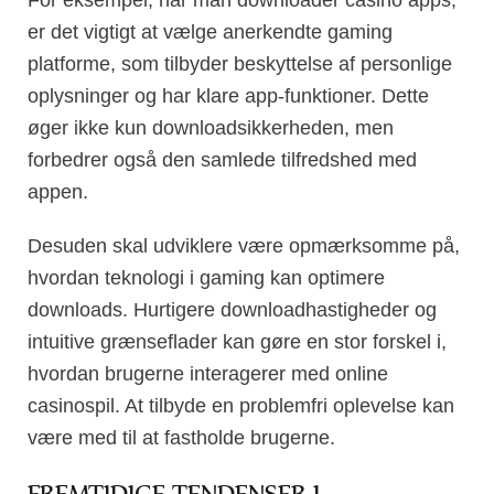
For eksempel, når man downloader casino apps,
er det vigtigt at vælge anerkendte gaming
platforme, som tilbyder beskyttelse af personlige
oplysninger og har klare app-funktioner. Dette
øger ikke kun downloadsikkerheden, men
forbedrer også den samlede tilfredshed med
appen.
Desuden skal udviklere være opmærksomme på,
hvordan teknologi i gaming kan optimere
downloads. Hurtigere downloadhastigheder og
intuitive grænseflader kan gøre en stor forskel i,
hvordan brugerne interagerer med online
casinospil. At tilbyde en problemfri oplevelse kan
være med til at fastholde brugerne.
FREMTIDIGE TENDENSER I