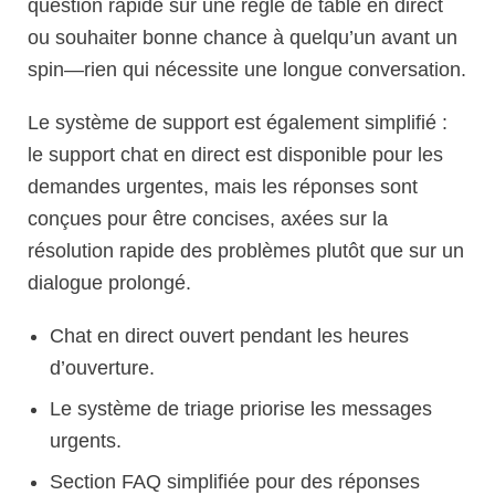
question rapide sur une règle de table en direct
ou souhaiter bonne chance à quelqu’un avant un
spin—rien qui nécessite une longue conversation.
Le système de support est également simplifié :
le support chat en direct est disponible pour les
demandes urgentes, mais les réponses sont
conçues pour être concises, axées sur la
résolution rapide des problèmes plutôt que sur un
dialogue prolongé.
Chat en direct ouvert pendant les heures
d’ouverture.
Le système de triage priorise les messages
urgents.
Section FAQ simplifiée pour des réponses