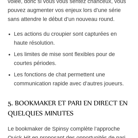
volée, donc si vous vous sentez chanceux, vous
pouvez augmenter vos enjeux lors d’une série
sans attendre le début d’un nouveau round.
Les actions du croupier sont capturées en
haute résolution.
Les limites de mise sont flexibles pour de
courtes périodes.
Les fonctions de chat permettent une
communication rapide avec d’autres joueurs.
5. BOOKMAKER ET PARI EN DIRECT EN
QUELQUES MINUTES
Le bookmaker de Spinsy complète l’approche
Quick‑Hit en proposant des opportunités de pari