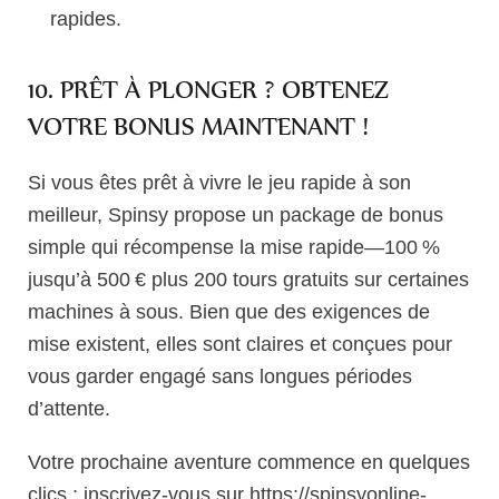
rapides.
10. PRÊT À PLONGER ? OBTENEZ
VOTRE BONUS MAINTENANT !
Si vous êtes prêt à vivre le jeu rapide à son
meilleur, Spinsy propose un package de bonus
simple qui récompense la mise rapide—100 %
jusqu’à 500 € plus 200 tours gratuits sur certaines
machines à sous. Bien que des exigences de
mise existent, elles sont claires et conçues pour
vous garder engagé sans longues périodes
d’attente.
Votre prochaine aventure commence en quelques
clics : inscrivez-vous sur https://spinsyonline-