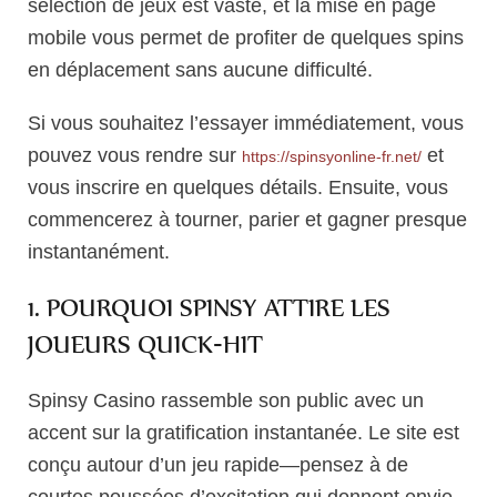
sélection de jeux est vaste, et la mise en page
mobile vous permet de profiter de quelques spins
en déplacement sans aucune difficulté.
Si vous souhaitez l’essayer immédiatement, vous
pouvez vous rendre sur
et
https://spinsyonline-fr.net/
vous inscrire en quelques détails. Ensuite, vous
commencerez à tourner, parier et gagner presque
instantanément.
1. POURQUOI SPINSY ATTIRE LES
JOUEURS QUICK‑HIT
Spinsy Casino rassemble son public avec un
accent sur la gratification instantanée. Le site est
conçu autour d’un jeu rapide—pensez à de