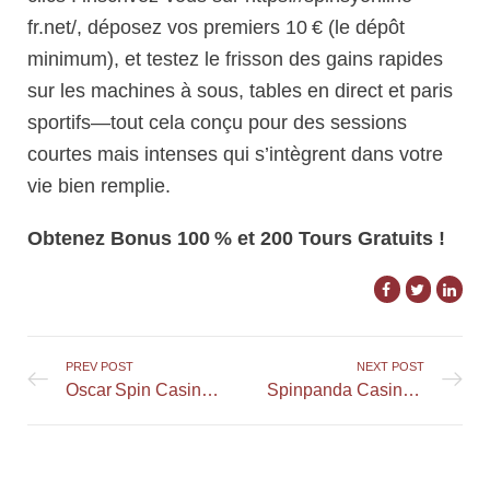
fr.net/, déposez vos premiers 10 € (le dépôt
minimum), et testez le frisson des gains rapides
sur les machines à sous, tables en direct et paris
sportifs—tout cela conçu pour des sessions
courtes mais intenses qui s’intègrent dans votre
vie bien remplie.
Obtenez Bonus 100 % et 200 Tours Gratuits !
PREV POST
NEXT POST
Oscar Spin Casino: Szybkie Wygrane i Sesje Slotów o Wysokiej Intensywności
Spinpanda Casino: Fast‑Track Gaming voor de Quick‑Hit Enthousiast