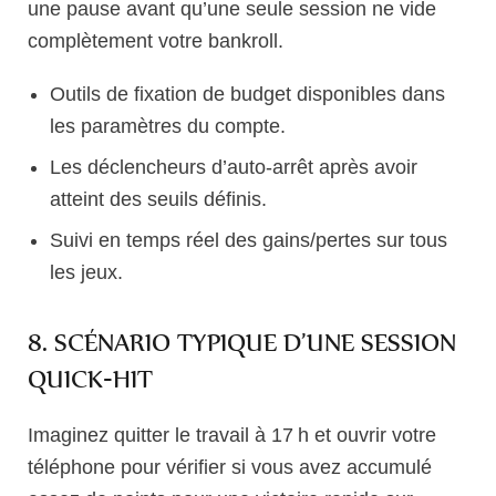
une pause avant qu’une seule session ne vide
complètement votre bankroll.
Outils de fixation de budget disponibles dans
les paramètres du compte.
Les déclencheurs d’auto‑arrêt après avoir
atteint des seuils définis.
Suivi en temps réel des gains/pertes sur tous
les jeux.
8. SCÉNARIO TYPIQUE D’UNE SESSION
QUICK‑HIT
Imaginez quitter le travail à 17 h et ouvrir votre
téléphone pour vérifier si vous avez accumulé