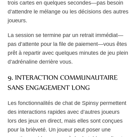
trois cartes en quelques secondes—pas besoin
d’attendre le mélange ou les décisions des autres
joueurs.
La session se termine par un retrait immédiat—
pas d’attente pour la file de paiement—vous êtes
prêt à repartir avec quelques minutes de jeu plein
d’adrénaline derrière vous.
9. INTERACTION COMMUNAUTAIRE
SANS ENGAGEMENT LONG
Les fonctionnalités de chat de Spinsy permettent
des interactions rapides avec d’autres joueurs
lors des jeux en direct, mais elles sont conçues
pour la brièveté. Un joueur peut poser une