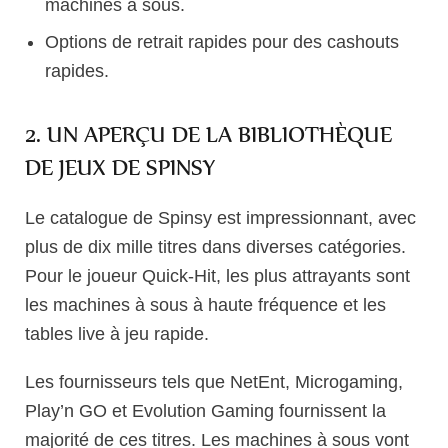
machines à sous.
Options de retrait rapides pour des cashouts
rapides.
2. UN APERÇU DE LA BIBLIOTHÈQUE
DE JEUX DE SPINSY
Le catalogue de Spinsy est impressionnant, avec
plus de dix mille titres dans diverses catégories.
Pour le joueur Quick‑Hit, les plus attrayants sont
les machines à sous à haute fréquence et les
tables live à jeu rapide.
Les fournisseurs tels que NetEnt, Microgaming,
Play’n GO et Evolution Gaming fournissent la
majorité de ces titres. Les machines à sous vont