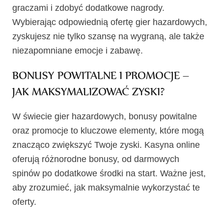
graczami i zdobyć dodatkowe nagrody.
Wybierając odpowiednią ofertę gier hazardowych,
zyskujesz nie tylko szansę na wygraną, ale także
niezapomniane emocje i zabawę.
BONUSY POWITALNE I PROMOCJE –
JAK MAKSYMALIZOWAĆ ZYSKI?
W świecie gier hazardowych, bonusy powitalne
oraz promocje to kluczowe elementy, które mogą
znacząco zwiększyć Twoje zyski. Kasyna online
oferują różnorodne bonusy, od darmowych
spinów po dodatkowe środki na start. Ważne jest,
aby zrozumieć, jak maksymalnie wykorzystać te
oferty.