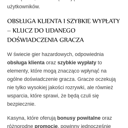
użytkowników.
OBSŁUGA KLIENTA I SZYBKIE WYPŁATY
– KLUCZ DO UDANEGO
DOŚWIADCZENIA GRACZA
W świecie gier hazardowych, odpowiednia
obsługa klienta
oraz
szybkie wypłaty
to
elementy, które mogą znacząco wpłynąć na
ogólne doświadczenie gracza. Gracze oczekują
nie tylko wysokiej jakości rozrywki, ale również
wsparcia, które sprawi, że będą czuli się
bezpiecznie.
Kasyna, które oferują
bonusy powitalne
oraz
różnorodne
promocje
, powinny jednocześnie