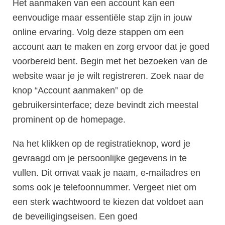
Het aanmaken van een account kan een
eenvoudige maar essentiële stap zijn in jouw
online ervaring. Volg deze stappen om een
account aan te maken en zorg ervoor dat je goed
voorbereid bent. Begin met het bezoeken van de
website waar je je wilt registreren. Zoek naar de
knop “Account aanmaken” op de
gebruikersinterface; deze bevindt zich meestal
prominent op de homepage.
Na het klikken op de registratieknop, word je
gevraagd om je persoonlijke gegevens in te
vullen. Dit omvat vaak je naam, e-mailadres en
soms ook je telefoonnummer. Vergeet niet om
een sterk wachtwoord te kiezen dat voldoet aan
de beveiligingseisen. Een goed