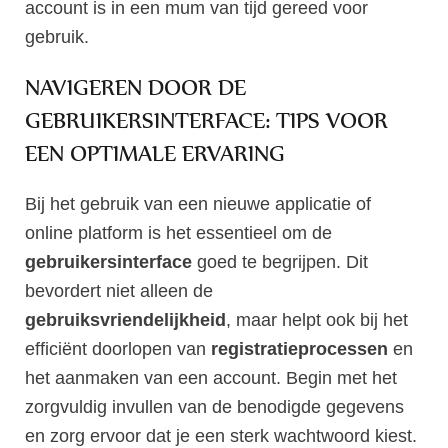
account is in een mum van tijd gereed voor
gebruik.
NAVIGEREN DOOR DE
GEBRUIKERSINTERFACE: TIPS VOOR
EEN OPTIMALE ERVARING
Bij het gebruik van een nieuwe applicatie of
online platform is het essentieel om de
gebruikersinterface
goed te begrijpen. Dit
bevordert niet alleen de
gebruiksvriendelijkheid
, maar helpt ook bij het
efficiënt doorlopen van
registratieprocessen
en
het aanmaken van een account. Begin met het
zorgvuldig invullen van de benodigde gegevens
en zorg ervoor dat je een sterk wachtwoord kiest.