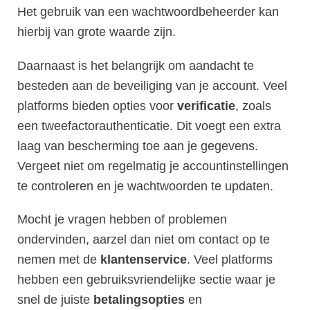
Het gebruik van een wachtwoordbeheerder kan
hierbij van grote waarde zijn.
Daarnaast is het belangrijk om aandacht te
besteden aan de beveiliging van je account. Veel
platforms bieden opties voor
verificatie
, zoals
een tweefactorauthenticatie. Dit voegt een extra
laag van bescherming toe aan je gegevens.
Vergeet niet om regelmatig je accountinstellingen
te controleren en je wachtwoorden te updaten.
Mocht je vragen hebben of problemen
ondervinden, aarzel dan niet om contact op te
nemen met de
klantenservice
. Veel platforms
hebben een gebruiksvriendelijke sectie waar je
snel de juiste
betalingsopties
en