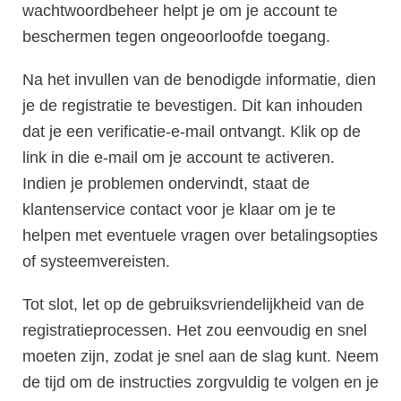
wachtwoordbeheer helpt je om je account te
beschermen tegen ongeoorloofde toegang.
Na het invullen van de benodigde informatie, dien
je de registratie te bevestigen. Dit kan inhouden
dat je een verificatie-e-mail ontvangt. Klik op de
link in die e-mail om je account te activeren.
Indien je problemen ondervindt, staat de
klantenservice contact voor je klaar om je te
helpen met eventuele vragen over betalingsopties
of systeemvereisten.
Tot slot, let op de gebruiksvriendelijkheid van de
registratieprocessen. Het zou eenvoudig en snel
moeten zijn, zodat je snel aan de slag kunt. Neem
de tijd om de instructies zorgvuldig te volgen en je