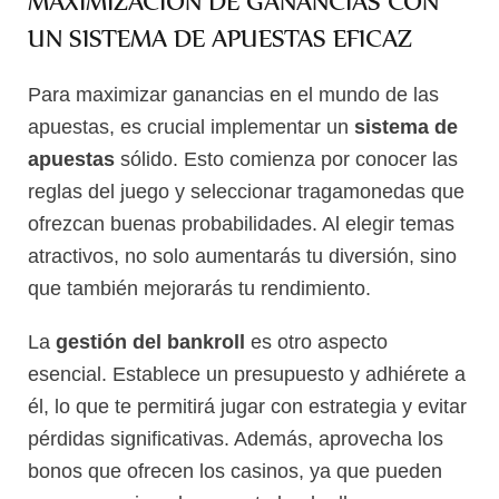
MAXIMIZACIÓN DE GANANCIAS CON
UN SISTEMA DE APUESTAS EFICAZ
Para maximizar ganancias en el mundo de las
apuestas, es crucial implementar un
sistema de
apuestas
sólido. Esto comienza por conocer las
reglas del juego y seleccionar tragamonedas que
ofrezcan buenas probabilidades. Al elegir temas
atractivos, no solo aumentarás tu diversión, sino
que también mejorarás tu rendimiento.
La
gestión del bankroll
es otro aspecto
esencial. Establece un presupuesto y adhiérete a
él, lo que te permitirá jugar con estrategia y evitar
pérdidas significativas. Además, aprovecha los
bonos que ofrecen los casinos, ya que pueden