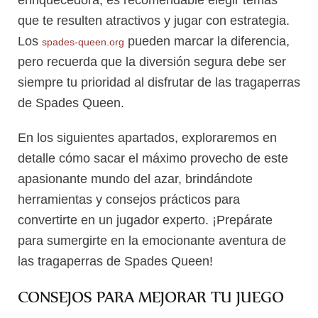
enriquecedora, es recomendable elegir temas
que te resulten atractivos y jugar con estrategia.
Los
pueden marcar la diferencia,
spades-queen.org
pero recuerda que la diversión segura debe ser
siempre tu prioridad al disfrutar de las tragaperras
de Spades Queen.
En los siguientes apartados, exploraremos en
detalle cómo sacar el máximo provecho de este
apasionante mundo del azar, brindándote
herramientas y consejos prácticos para
convertirte en un jugador experto. ¡Prepárate
para sumergirte en la emocionante aventura de
las tragaperras de Spades Queen!
CONSEJOS PARA MEJORAR TU JUEGO