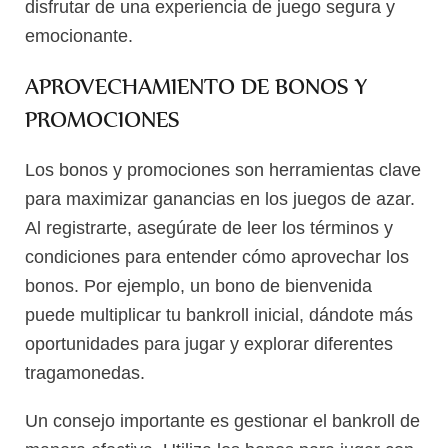
disfrutar de una experiencia de juego segura y
emocionante.
APROVECHAMIENTO DE BONOS Y
PROMOCIONES
Los bonos y promociones son herramientas clave
para maximizar ganancias en los juegos de azar.
Al registrarte, asegúrate de leer los términos y
condiciones para entender cómo aprovechar los
bonos. Por ejemplo, un bono de bienvenida
puede multiplicar tu bankroll inicial, dándote más
oportunidades para jugar y explorar diferentes
tragamonedas.
Un consejo importante es gestionar el bankroll de