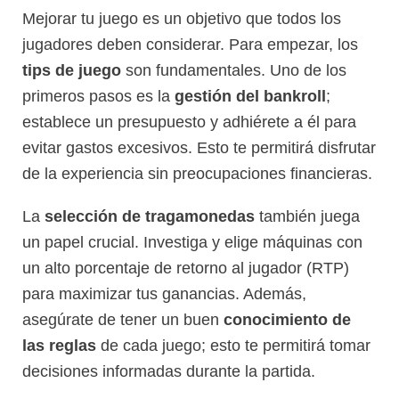
Mejorar tu juego es un objetivo que todos los
jugadores deben considerar. Para empezar, los
tips de juego
son fundamentales. Uno de los
primeros pasos es la
gestión del bankroll
;
establece un presupuesto y adhiérete a él para
evitar gastos excesivos. Esto te permitirá disfrutar
de la experiencia sin preocupaciones financieras.
La
selección de tragamonedas
también juega
un papel crucial. Investiga y elige máquinas con
un alto porcentaje de retorno al jugador (RTP)
para maximizar tus ganancias. Además,
asegúrate de tener un buen
conocimiento de
las reglas
de cada juego; esto te permitirá tomar
decisiones informadas durante la partida.