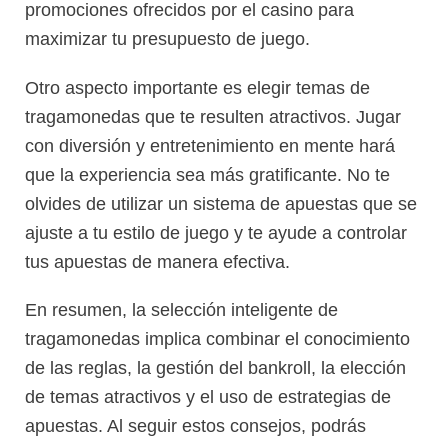
promociones ofrecidos por el casino para
maximizar tu presupuesto de juego.
Otro aspecto importante es elegir temas de
tragamonedas que te resulten atractivos. Jugar
con diversión y entretenimiento en mente hará
que la experiencia sea más gratificante. No te
olvides de utilizar un sistema de apuestas que se
ajuste a tu estilo de juego y te ayude a controlar
tus apuestas de manera efectiva.
En resumen, la selección inteligente de
tragamonedas implica combinar el conocimiento
de las reglas, la gestión del bankroll, la elección
de temas atractivos y el uso de estrategias de
apuestas. Al seguir estos consejos, podrás