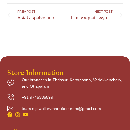
PREV POST
NEXT POST
Asiakaspalvelun rooli nettikasinoissa ja sen merkitys
Limity wpłat i wypłat w Pinup Casino – co warto wiedzieć?
Store Information
Our branches in Thrissur, Kattappana, Vadakkenchery,
and Ottapalam
+91 9745335599
team.stjewellerymanufacturers@gmail.com