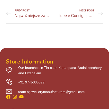
PREV POST
NEXT POST
Najważniejsze zasady odpowiedzialnej gry w Allright Casino
Idee e Consigli per Arredare con le Scale
Store Information
Our branches in Thrissur, Kattappana, Vadakkenchery,
and Ottapalam
+91 9745335599
team.stjewellerymanufacturers@gmail.com