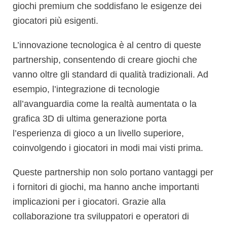
giochi premium che soddisfano le esigenze dei
giocatori più esigenti.
L’innovazione tecnologica è al centro di queste
partnership, consentendo di creare giochi che
vanno oltre gli standard di qualità tradizionali. Ad
esempio, l’integrazione di tecnologie
all’avanguardia come la realtà aumentata o la
grafica 3D di ultima generazione porta
l’esperienza di gioco a un livello superiore,
coinvolgendo i giocatori in modi mai visti prima.
Queste partnership non solo portano vantaggi per
i fornitori di giochi, ma hanno anche importanti
implicazioni per i giocatori. Grazie alla
collaborazione tra sviluppatori e operatori di