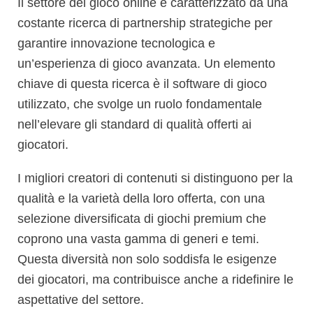
Il settore del gioco online è caratterizzato da una
costante ricerca di partnership strategiche per
garantire innovazione tecnologica e
un’esperienza di gioco avanzata. Un elemento
chiave di questa ricerca è il software di gioco
utilizzato, che svolge un ruolo fondamentale
nell’elevare gli standard di qualità offerti ai
giocatori.
I migliori creatori di contenuti si distinguono per la
qualità e la varietà della loro offerta, con una
selezione diversificata di giochi premium che
coprono una vasta gamma di generi e temi.
Questa diversità non solo soddisfa le esigenze
dei giocatori, ma contribuisce anche a ridefinire le
aspettative del settore.