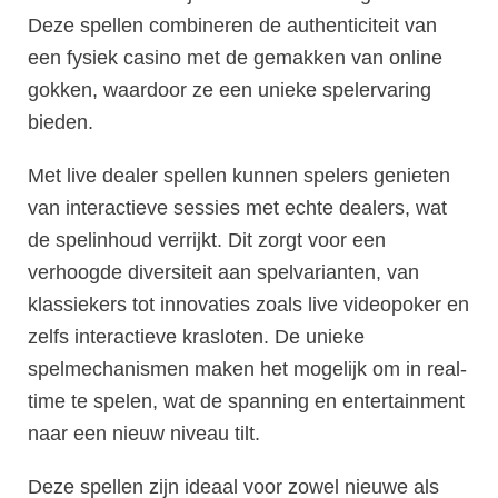
Deze spellen combineren de authenticiteit van
een fysiek casino met de gemakken van online
gokken, waardoor ze een unieke spelervaring
bieden.
Met live dealer spellen kunnen spelers genieten
van interactieve sessies met echte dealers, wat
de spelinhoud verrijkt. Dit zorgt voor een
verhoogde diversiteit aan spelvarianten, van
klassiekers tot innovaties zoals live videopoker en
zelfs interactieve krasloten. De unieke
spelmechanismen maken het mogelijk om in real-
time te spelen, wat de spanning en entertainment
naar een nieuw niveau tilt.
Deze spellen zijn ideaal voor zowel nieuwe als