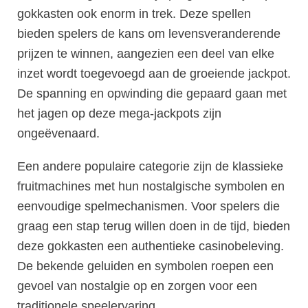
gokkasten ook enorm in trek. Deze spellen
bieden spelers de kans om levensveranderende
prijzen te winnen, aangezien een deel van elke
inzet wordt toegevoegd aan de groeiende jackpot.
De spanning en opwinding die gepaard gaan met
het jagen op deze mega-jackpots zijn
ongeëvenaard.
Een andere populaire categorie zijn de klassieke
fruitmachines met hun nostalgische symbolen en
eenvoudige spelmechanismen. Voor spelers die
graag een stap terug willen doen in de tijd, bieden
deze gokkasten een authentieke casinobeleving.
De bekende geluiden en symbolen roepen een
gevoel van nostalgie op en zorgen voor een
traditionele speelervaring.