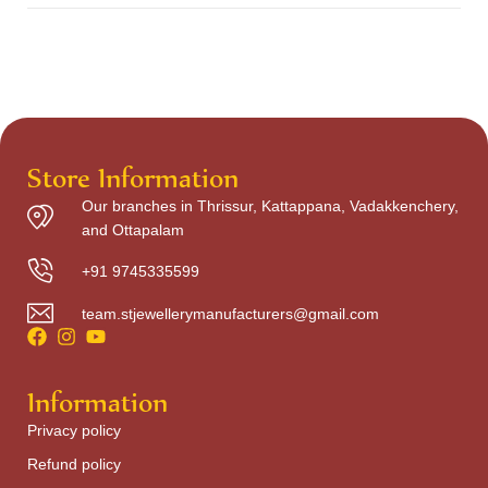
Store Information
Our branches in Thrissur, Kattappana, Vadakkenchery,
and Ottapalam
+91 9745335599
team.stjewellerymanufacturers@gmail.com
Information
Privacy policy
Refund policy