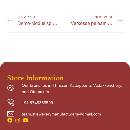
PREV POST
NEXT POST
Demo-Modus spielen: Vorteile und Chancen für Gamer entdecken
Verkossa pelaamisen oikeudelliset asiat ja säädökset kasinoilla
Store Information
Our branches in Thrissur, Kattappana, Vadakkenchery,
and Ottapalam
+91 9745335599
team.stjewellerymanufacturers@gmail.com