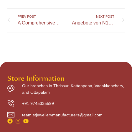
PREV POST
NEXT POST
A Comprehensive Look at LuckyMate Casino UK and Its Highlights
Angebote von N1Bet für virtuelle Sportarten erkunden
Store Information
Our branches in Thrissur, Kattappana, Vadakkenchery,
and Ottapalam
+91 9745335599
team.stjewellerymanufacturers@gmail.com