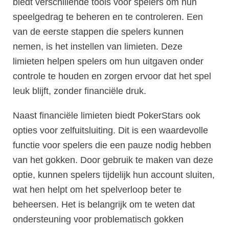
biedt verschillende tools voor spelers om hun
speelgedrag te beheren en te controleren. Een
van de eerste stappen die spelers kunnen
nemen, is het instellen van limieten. Deze
limieten helpen spelers om hun uitgaven onder
controle te houden en zorgen ervoor dat het spel
leuk blijft, zonder financiële druk.
Naast financiële limieten biedt PokerStars ook
opties voor zelfuitsluiting. Dit is een waardevolle
functie voor spelers die een pauze nodig hebben
van het gokken. Door gebruik te maken van deze
optie, kunnen spelers tijdelijk hun account sluiten,
wat hen helpt om het spelverloop beter te
beheersen. Het is belangrijk om te weten dat
ondersteuning voor problematisch gokken