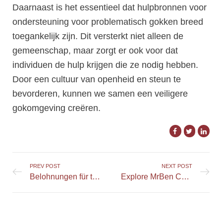
Daarnaast is het essentieel dat hulpbronnen voor
ondersteuning voor problematisch gokken breed
toegankelijk zijn. Dit versterkt niet alleen de
gemeenschap, maar zorgt er ook voor dat
individuen de hulp krijgen die ze nodig hebben.
Door een cultuur van openheid en steun te
bevorderen, kunnen we samen een veiligere
gokomgeving creëren.
PREV POST
NEXT POST
Belohnungen für treue Spieler im Spinjo Casino: Treueprogramm entdecken
Explore MrBen Casino: In-Depth Analysis of Games and Bonuses