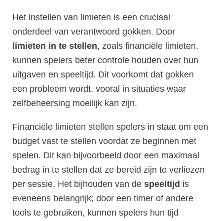
Het instellen van limieten is een cruciaal
onderdeel van verantwoord gokken. Door
limieten in te stellen
, zoals financiële limieten,
kunnen spelers beter controle houden over hun
uitgaven en speeltijd. Dit voorkomt dat gokken
een probleem wordt, vooral in situaties waar
zelfbeheersing moeilijk kan zijn.
Financiële limieten stellen spelers in staat om een
budget vast te stellen voordat ze beginnen met
spelen. Dit kan bijvoorbeeld door een maximaal
bedrag in te stellen dat ze bereid zijn te verliezen
per sessie. Het bijhouden van de
speeltijd
is
eveneens belangrijk; door een timer of andere
tools te gebruiken, kunnen spelers hun tijd