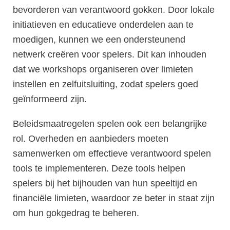
bevorderen van verantwoord gokken. Door lokale
initiatieven en educatieve onderdelen aan te
moedigen, kunnen we een ondersteunend
netwerk creëren voor spelers. Dit kan inhouden
dat we workshops organiseren over limieten
instellen en zelfuitsluiting, zodat spelers goed
geïnformeerd zijn.
Beleidsmaatregelen spelen ook een belangrijke
rol. Overheden en aanbieders moeten
samenwerken om effectieve verantwoord spelen
tools te implementeren. Deze tools helpen
spelers bij het bijhouden van hun speeltijd en
financiële limieten, waardoor ze beter in staat zijn
om hun gokgedrag te beheren.