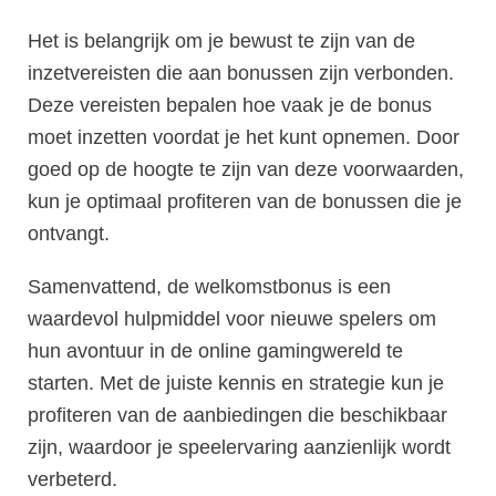
Het is belangrijk om je bewust te zijn van de
inzetvereisten die aan bonussen zijn verbonden.
Deze vereisten bepalen hoe vaak je de bonus
moet inzetten voordat je het kunt opnemen. Door
goed op de hoogte te zijn van deze voorwaarden,
kun je optimaal profiteren van de bonussen die je
ontvangt.
Samenvattend, de welkomstbonus is een
waardevol hulpmiddel voor nieuwe spelers om
hun avontuur in de online gamingwereld te
starten. Met de juiste kennis en strategie kun je
profiteren van de aanbiedingen die beschikbaar
zijn, waardoor je speelervaring aanzienlijk wordt
verbeterd.