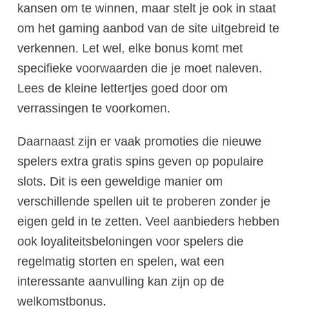
kansen om te winnen, maar stelt je ook in staat
om het gaming aanbod van de site uitgebreid te
verkennen. Let wel, elke bonus komt met
specifieke voorwaarden die je moet naleven.
Lees de kleine lettertjes goed door om
verrassingen te voorkomen.
Daarnaast zijn er vaak promoties die nieuwe
spelers extra gratis spins geven op populaire
slots. Dit is een geweldige manier om
verschillende spellen uit te proberen zonder je
eigen geld in te zetten. Veel aanbieders hebben
ook loyaliteitsbeloningen voor spelers die
regelmatig storten en spelen, wat een
interessante aanvulling kan zijn op de
welkomstbonus.