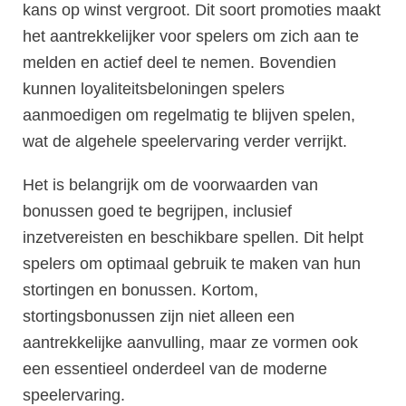
kans op winst vergroot. Dit soort promoties maakt
het aantrekkelijker voor spelers om zich aan te
melden en actief deel te nemen. Bovendien
kunnen loyaliteitsbeloningen spelers
aanmoedigen om regelmatig te blijven spelen,
wat de algehele speelervaring verder verrijkt.
Het is belangrijk om de voorwaarden van
bonussen goed te begrijpen, inclusief
inzetvereisten en beschikbare spellen. Dit helpt
spelers om optimaal gebruik te maken van hun
stortingen en bonussen. Kortom,
stortingsbonussen zijn niet alleen een
aantrekkelijke aanvulling, maar ze vormen ook
een essentieel onderdeel van de moderne
speelervaring.