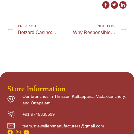
PREV POST
NEXT POST
Betzard Casino: Een betrouwbare en veilige plek om te spelen
Why Responsible Gaming Matters at BetFusion Casino
Store Information
Our branches in Thrissur, Kattappana, Vadakkenchery,
and Ottapalam
+91 9745335599
team.stjewellerymanufacturers@gmail.com