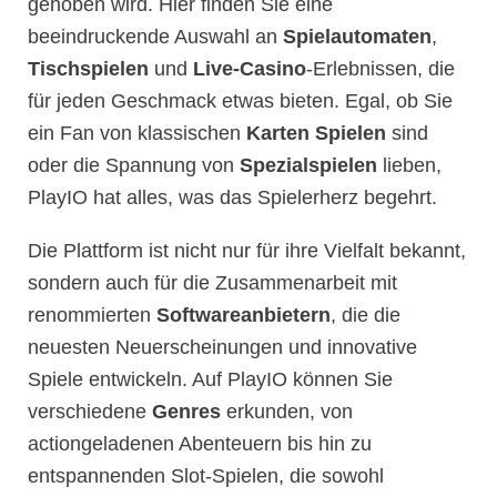
gehoben wird. Hier finden Sie eine
beeindruckende Auswahl an
Spielautomaten
,
Tischspielen
und
Live-Casino
-Erlebnissen, die
für jeden Geschmack etwas bieten. Egal, ob Sie
ein Fan von klassischen
Karten Spielen
sind
oder die Spannung von
Spezialspielen
lieben,
PlayIO hat alles, was das Spielerherz begehrt.
Die Plattform ist nicht nur für ihre Vielfalt bekannt,
sondern auch für die Zusammenarbeit mit
renommierten
Softwareanbietern
, die die
neuesten Neuerscheinungen und innovative
Spiele entwickeln. Auf PlayIO können Sie
verschiedene
Genres
erkunden, von
actiongeladenen Abenteuern bis hin zu
entspannenden Slot-Spielen, die sowohl