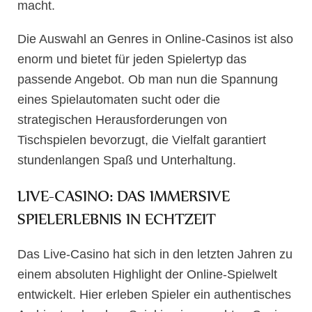
macht.
Die Auswahl an Genres in Online-Casinos ist also
enorm und bietet für jeden Spielertyp das
passende Angebot. Ob man nun die Spannung
eines Spielautomaten sucht oder die
strategischen Herausforderungen von
Tischspielen bevorzugt, die Vielfalt garantiert
stundenlangen Spaß und Unterhaltung.
LIVE-CASINO: DAS IMMERSIVE
SPIELERLEBNIS IN ECHTZEIT
Das Live-Casino hat sich in den letzten Jahren zu
einem absoluten Highlight der Online-Spielwelt
entwickelt. Hier erleben Spieler ein authentisches