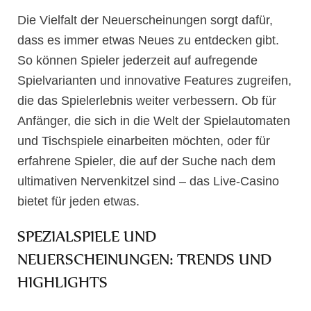
Die Vielfalt der Neuerscheinungen sorgt dafür,
dass es immer etwas Neues zu entdecken gibt.
So können Spieler jederzeit auf aufregende
Spielvarianten und innovative Features zugreifen,
die das Spielerlebnis weiter verbessern. Ob für
Anfänger, die sich in die Welt der Spielautomaten
und Tischspiele einarbeiten möchten, oder für
erfahrene Spieler, die auf der Suche nach dem
ultimativen Nervenkitzel sind – das Live-Casino
bietet für jeden etwas.
SPEZIALSPIELE UND
NEUERSCHEINUNGEN: TRENDS UND
HIGHLIGHTS