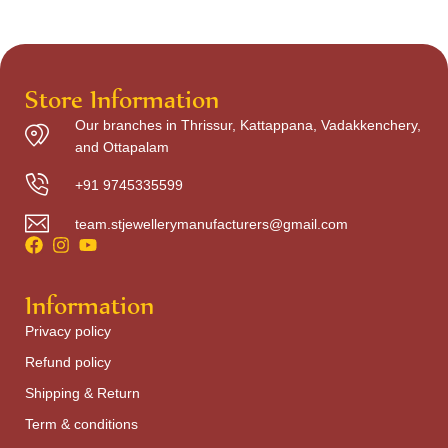
Store Information
Our branches in Thrissur, Kattappana, Vadakkenchery,
and Ottapalam
+91 9745335599
team.stjewellerymanufacturers@gmail.com
Information
Privacy policy
Refund policy
Shipping & Return
Term & conditions