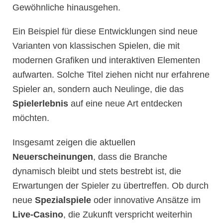
Gewöhnliche hinausgehen.
Ein Beispiel für diese Entwicklungen sind neue
Varianten von klassischen Spielen, die mit
modernen Grafiken und interaktiven Elementen
aufwarten. Solche Titel ziehen nicht nur erfahrene
Spieler an, sondern auch Neulinge, die das
Spielerlebnis
auf eine neue Art entdecken
möchten.
Insgesamt zeigen die aktuellen
Neuerscheinungen
, dass die Branche
dynamisch bleibt und stets bestrebt ist, die
Erwartungen der Spieler zu übertreffen. Ob durch
neue
Spezialspiele
oder innovative Ansätze im
Live-Casino
, die Zukunft verspricht weiterhin