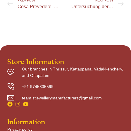
PREV POST
NEXT POST
Cosa Prevedere: Novità e Aggiornamenti su PlayIO Casino
Untersuchung der Casino-Jackpots in Deutschland
Store Information
Our branches in Thrissur, Kattappana, Vadakkenchery,
and Ottapalam
+91 9745335599
team.stjewellerymanufacturers@gmail.com
Information
Privacy policy