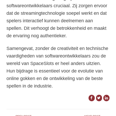
softwareontwikkelaars cruciaal. Zij zorgen ervoor
dat de streamingtechnologie soepel werkt en dat
spelers interactief kunnen deelnemen aan
spellen. Dit verhoogt de betrokkenheid en maakt
de ervaring nog authentieker.
Samengevat, zonder de creativiteit en technische
vaardigheden van softwareontwikkelaars zou de
wereld van SpaceSlots er heel anders uitzien.
Hun bijdrage is essentieel voor de evolutie van
online gokken en de ontwikkeling van de beste
spellen in de industrie.