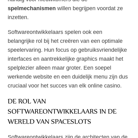
spelmechanismen
willen begrijpen voordat ze
inzetten.
Softwareontwikkelaars spelen ook een
belangrijke rol bij het creëren van een optimale
speelervaring. Hun focus op gebruiksvriendelijke
interfaces en aantrekkelijke graphics maakt het
spelplezier alleen maar groter. Een soepel
werkende website en een duidelijk menu zijn dus
cruciaal voor het succes van elk online casino.
DE ROL VAN
SOFTWAREONTWIKKELAARS IN DE
WERELD VAN SPACESLOTS
Softwareontwikkelaars zijn de architecten van de