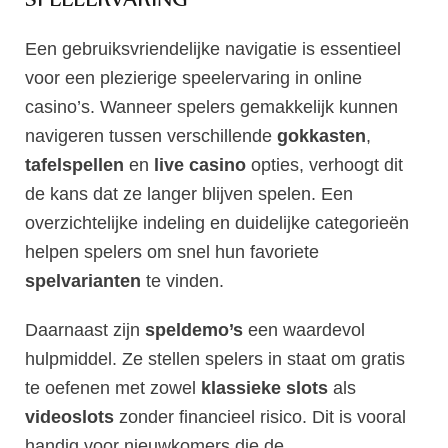
Een gebruiksvriendelijke navigatie is essentieel
voor een plezierige speelervaring in online
casino’s. Wanneer spelers gemakkelijk kunnen
navigeren tussen verschillende
gokkasten
,
tafelspellen
en
live casino
opties, verhoogt dit
de kans dat ze langer blijven spelen. Een
overzichtelijke indeling en duidelijke categorieën
helpen spelers om snel hun favoriete
spelvarianten
te vinden.
Daarnaast zijn
speldemo’s
een waardevol
hulpmiddel. Ze stellen spelers in staat om gratis
te oefenen met zowel
klassieke slots
als
videoslots
zonder financieel risico. Dit is vooral
handig voor nieuwkomers die de