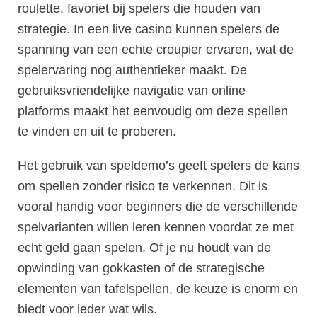
roulette, favoriet bij spelers die houden van
strategie. In een live casino kunnen spelers de
spanning van een echte croupier ervaren, wat de
spelervaring nog authentieker maakt. De
gebruiksvriendelijke navigatie van online
platforms maakt het eenvoudig om deze spellen
te vinden en uit te proberen.
Het gebruik van speldemo’s geeft spelers de kans
om spellen zonder risico te verkennen. Dit is
vooral handig voor beginners die de verschillende
spelvarianten willen leren kennen voordat ze met
echt geld gaan spelen. Of je nu houdt van de
opwinding van gokkasten of de strategische
elementen van tafelspellen, de keuze is enorm en
biedt voor ieder wat wils.