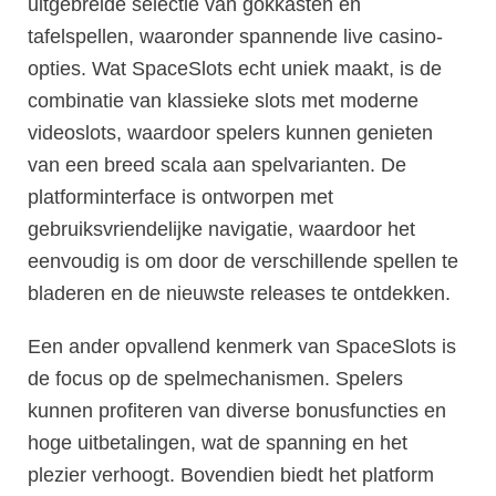
uitgebreide selectie van gokkasten en
tafelspellen, waaronder spannende live casino-
opties. Wat SpaceSlots echt uniek maakt, is de
combinatie van klassieke slots met moderne
videoslots, waardoor spelers kunnen genieten
van een breed scala aan spelvarianten. De
platforminterface is ontworpen met
gebruiksvriendelijke navigatie, waardoor het
eenvoudig is om door de verschillende spellen te
bladeren en de nieuwste releases te ontdekken.
Een ander opvallend kenmerk van SpaceSlots is
de focus op de spelmechanismen. Spelers
kunnen profiteren van diverse bonusfuncties en
hoge uitbetalingen, wat de spanning en het
plezier verhoogt. Bovendien biedt het platform