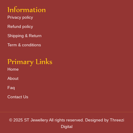
Information
Privacy policy
Refund policy
Shipping & Return
Term & conditions
Primary Links
Home
About
Faq
Contact Us
© 2025 ST Jewellery All rights reserved. Designed by Threezi
Digital