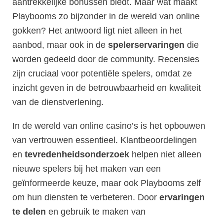
aantrekkelijke bonussen biedt. Maar wat maakt
Playbooms zo bijzonder in de wereld van online
gokken? Het antwoord ligt niet alleen in het
aanbod, maar ook in de
spelerservaringen
die
worden gedeeld door de community. Recensies
zijn cruciaal voor potentiële spelers, omdat ze
inzicht geven in de betrouwbaarheid en kwaliteit
van de dienstverlening.
In de wereld van online casino’s is het opbouwen
van vertrouwen essentieel. Klantbeoordelingen
en
tevredenheidsonderzoek
helpen niet alleen
nieuwe spelers bij het maken van een
geïnformeerde keuze, maar ook Playbooms zelf
om hun diensten te verbeteren. Door
ervaringen
te delen
en gebruik te maken van