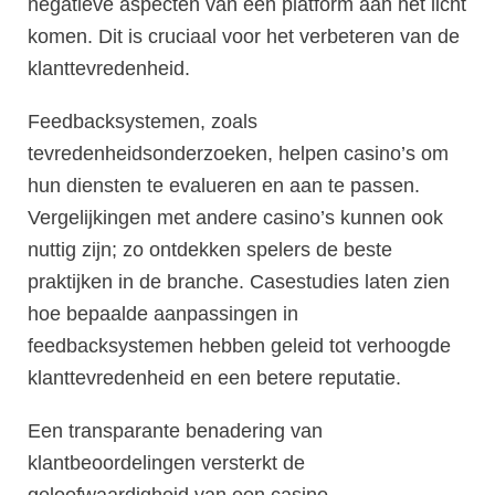
negatieve aspecten van een platform aan het licht
komen. Dit is cruciaal voor het verbeteren van de
klanttevredenheid.
Feedbacksystemen, zoals
tevredenheidsonderzoeken, helpen casino’s om
hun diensten te evalueren en aan te passen.
Vergelijkingen met andere casino’s kunnen ook
nuttig zijn; zo ontdekken spelers de beste
praktijken in de branche. Casestudies laten zien
hoe bepaalde aanpassingen in
feedbacksystemen hebben geleid tot verhoogde
klanttevredenheid en een betere reputatie.
Een transparante benadering van
klantbeoordelingen versterkt de