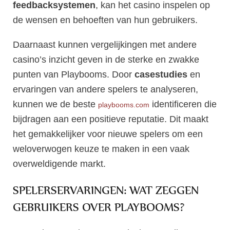
feedbacksystemen
, kan het casino inspelen op
de wensen en behoeften van hun gebruikers.
Daarnaast kunnen vergelijkingen met andere
casino’s inzicht geven in de sterke en zwakke
punten van Playbooms. Door
casestudies
en
ervaringen van andere spelers te analyseren,
kunnen we de beste
identificeren die
playbooms.com
bijdragen aan een positieve reputatie. Dit maakt
het gemakkelijker voor nieuwe spelers om een
weloverwogen keuze te maken in een vaak
overweldigende markt.
SPELERSERVARINGEN: WAT ZEGGEN
GEBRUIKERS OVER PLAYBOOMS?