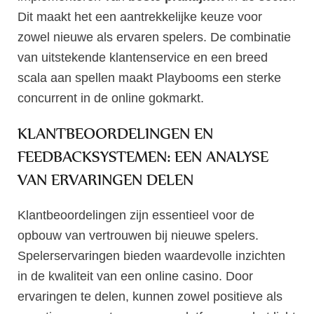
Dit maakt het een aantrekkelijke keuze voor
zowel nieuwe als ervaren spelers. De combinatie
van uitstekende klantenservice en een breed
scala aan spellen maakt Playbooms een sterke
concurrent in de online gokmarkt.
KLANTBEOORDELINGEN EN
FEEDBACKSYSTEMEN: EEN ANALYSE
VAN ERVARINGEN DELEN
Klantbeoordelingen zijn essentieel voor de
opbouw van vertrouwen bij nieuwe spelers.
Spelerservaringen bieden waardevolle inzichten
in de kwaliteit van een online casino. Door
ervaringen te delen, kunnen zowel positieve als