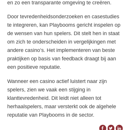
en zo een transparante omgeving te creëren.
Door tevredenheidsonderzoeken en casestudies
te integreren, kan Playbooms gericht inspelen op
de wensen van hun spelers. Dit stelt hen in staat
om zich te onderscheiden in vergelijkingen met
andere casino’s. Het implementeren van beste
praktijken op basis van feedback draagt bij aan
een positieve reputatie.
Wanneer een casino actief luistert naar zijn
spelers, zien we vaak een stijging in
klanttevredenheid. Dit leidt niet alleen tot
herhaalspelers, maar versterkt ook de algehele
reputatie van Playbooms in de sector.