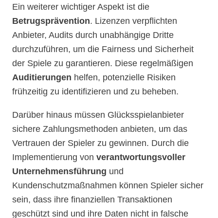
Ein weiterer wichtiger Aspekt ist die
Betrugsprävention
. Lizenzen verpflichten
Anbieter, Audits durch unabhängige Dritte
durchzuführen, um die Fairness und Sicherheit
der Spiele zu garantieren. Diese regelmäßigen
Auditierungen
helfen, potenzielle Risiken
frühzeitig zu identifizieren und zu beheben.
Darüber hinaus müssen Glücksspielanbieter
sichere Zahlungsmethoden anbieten, um das
Vertrauen der Spieler zu gewinnen. Durch die
Implementierung von
verantwortungsvoller
Unternehmensführung
und
Kundenschutzmaßnahmen können Spieler sicher
sein, dass ihre finanziellen Transaktionen
geschützt sind und ihre Daten nicht in falsche