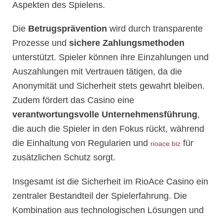
Aspekten des Spielens.
Die
Betrugsprävention
wird durch transparente
Prozesse und
sichere Zahlungsmethoden
unterstützt. Spieler können ihre Einzahlungen und
Auszahlungen mit Vertrauen tätigen, da die
Anonymität und Sicherheit stets gewahrt bleiben.
Zudem fördert das Casino eine
verantwortungsvolle Unternehmensführung
,
die auch die Spieler in den Fokus rückt, während
die Einhaltung von Regularien und
für
rioace.biz
zusätzlichen Schutz sorgt.
Insgesamt ist die Sicherheit im RioAce Casino ein
zentraler Bestandteil der Spielerfahrung. Die
Kombination aus technologischen Lösungen und