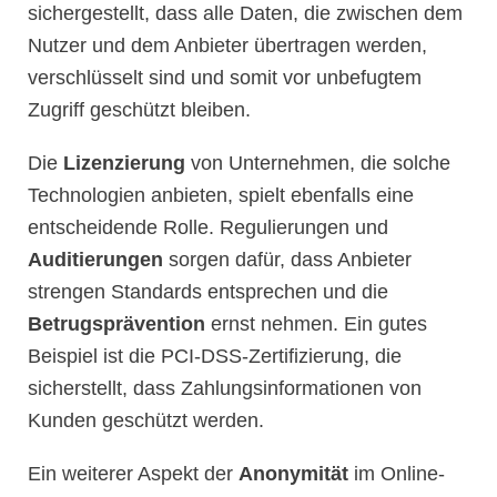
sichergestellt, dass alle Daten, die zwischen dem
Nutzer und dem Anbieter übertragen werden,
verschlüsselt sind und somit vor unbefugtem
Zugriff geschützt bleiben.
Die
Lizenzierung
von Unternehmen, die solche
Technologien anbieten, spielt ebenfalls eine
entscheidende Rolle. Regulierungen und
Auditierungen
sorgen dafür, dass Anbieter
strengen Standards entsprechen und die
Betrugsprävention
ernst nehmen. Ein gutes
Beispiel ist die PCI-DSS-Zertifizierung, die
sicherstellt, dass Zahlungsinformationen von
Kunden geschützt werden.
Ein weiterer Aspekt der
Anonymität
im Online-