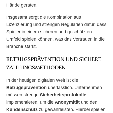
Hände geraten.
Insgesamt sorgt die Kombination aus
Lizenzierung und strengen Regularien dafür, dass
Spieler in einem sicheren und geschützten
Umfeld spielen können, was das Vertrauen in die
Branche stärkt.
BETRUGSPRÄVENTION UND SICHERE
ZAHLUNGSMETHODEN
In der heutigen digitalen Welt ist die
Betrugsprävention
unerlässlich. Unternehmen
müssen strenge
Sicherheitsprotokolle
implementieren, um die
Anonymität
und den
Kundenschutz
zu gewährleisten. Hierbei spielen