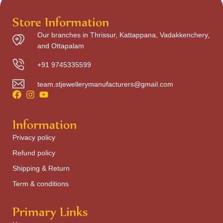
Store Information
Our branches in Thrissur, Kattappana, Vadakkenchery,
and Ottapalam
+91 9745335599
team.stjewellerymanufacturers@gmail.com
Information
Privacy policy
Refund policy
Shipping & Return
Term & conditions
Primary Links