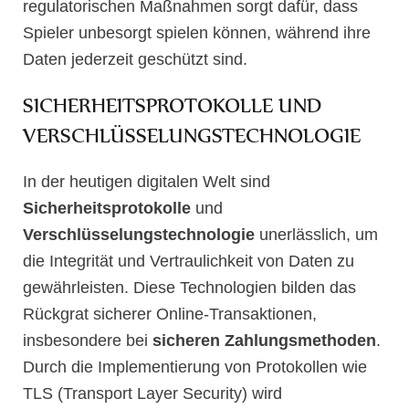
regulatorischen Maßnahmen sorgt dafür, dass
Spieler unbesorgt spielen können, während ihre
Daten jederzeit geschützt sind.
SICHERHEITSPROTOKOLLE UND
VERSCHLÜSSELUNGSTECHNOLOGIE
In der heutigen digitalen Welt sind
Sicherheitsprotokolle
und
Verschlüsselungstechnologie
unerlässlich, um
die Integrität und Vertraulichkeit von Daten zu
gewährleisten. Diese Technologien bilden das
Rückgrat sicherer Online-Transaktionen,
insbesondere bei
sicheren Zahlungsmethoden
.
Durch die Implementierung von Protokollen wie
TLS (Transport Layer Security) wird