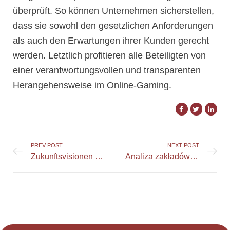
überprüft. So können Unternehmen sicherstellen,
dass sie sowohl den gesetzlichen Anforderungen
als auch den Erwartungen ihrer Kunden gerecht
werden. Letztlich profitieren alle Beteiligten von
einer verantwortungsvollen und transparenten
Herangehensweise im Online-Gaming.
PREV POST
NEXT POST
Zukunftsvisionen im Online-Gaming: AFK Spin und mehr entdecken
Analiza zakładów na żywo w BETERA: co warto wiedzieć