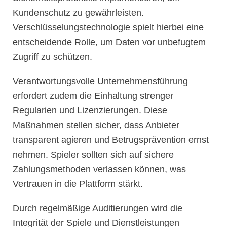
Kundenschutz zu gewährleisten.
Verschlüsselungstechnologie spielt hierbei eine
entscheidende Rolle, um Daten vor unbefugtem
Zugriff zu schützen.
Verantwortungsvolle Unternehmensführung
erfordert zudem die Einhaltung strenger
Regularien und Lizenzierungen. Diese
Maßnahmen stellen sicher, dass Anbieter
transparent agieren und Betrugsprävention ernst
nehmen. Spieler sollten sich auf sichere
Zahlungsmethoden verlassen können, was
Vertrauen in die Plattform stärkt.
Durch regelmäßige Auditierungen wird die
Integrität der Spiele und Dienstleistungen