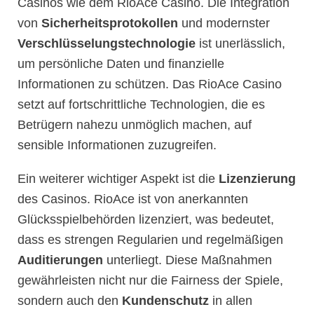
Casinos wie dem RioAce Casino. Die Integration
von
Sicherheitsprotokollen
und modernster
Verschlüsselungstechnologie
ist unerlässlich,
um persönliche Daten und finanzielle
Informationen zu schützen. Das RioAce Casino
setzt auf fortschrittliche Technologien, die es
Betrügern nahezu unmöglich machen, auf
sensible Informationen zuzugreifen.
Ein weiterer wichtiger Aspekt ist die
Lizenzierung
des Casinos. RioAce ist von anerkannten
Glücksspielbehörden lizenziert, was bedeutet,
dass es strengen Regularien und regelmäßigen
Auditierungen
unterliegt. Diese Maßnahmen
gewährleisten nicht nur die Fairness der Spiele,
sondern auch den
Kundenschutz
in allen