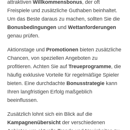
attraktiven
Willkommensbonus
, der oft
Freispiele und zusätzliche Guthaben beinhaltet.
Um das Beste daraus zu machen, sollten Sie die
Bonusbedingungen
und
Wettanforderungen
genau prüfen.
Aktionstage und
Promotionen
bieten zusätzliche
Chancen, von speziellen Angeboten zu
profitieren. Achten Sie auf
Treueprogramme
, die
häufig exklusive Vorteile für regelmäßige Spieler
bieten. Eine durchdachte
Bonusstrategie
kann
Ihren langfristigen Erfolg maßgeblich
beeinflussen.
Zusätzlich lohnt sich ein Blick auf die
Kampagnenübersicht
der verschiedenen