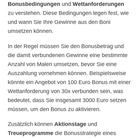
Bonusbedingungen
und
Wettanforderungen
zu verstehen. Diese Bedingungen legen fest, wie
und wann Sie Ihre Gewinne aus den Boni
umsetzen können.
In der Regel müssen Sie den Bonusbetrag und
die damit verbundenen Gewinne eine bestimmte
Anzahl von Malen umsetzen, bevor Sie eine
Auszahlung vornehmen können. Beispielsweise
könnte ein Angebot von 100 Euro Bonus mit einer
Wettanforderung von 30x verbunden sein, was
bedeutet, dass Sie insgesamt 3000 Euro setzen
müssen, um den Bonus zu aktivieren.
Zusätzlich können
Aktionstage
und
Treueprogramme
die Bonusstrategie eines