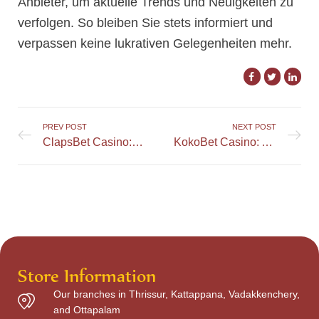
Anbieter, um aktuelle Trends und Neuigkeiten zu
verfolgen. So bleiben Sie stets informiert und
verpassen keine lukrativen Gelegenheiten mehr.
PREV POST
NEXT POST
ClapsBet Casino: En genomgång av deras spelutbud
KokoBet Casino: Antworten auf häufige Fragen im FAQ-Bereich
Store Information
Our branches in Thrissur, Kattappana, Vadakkenchery,
and Ottapalam