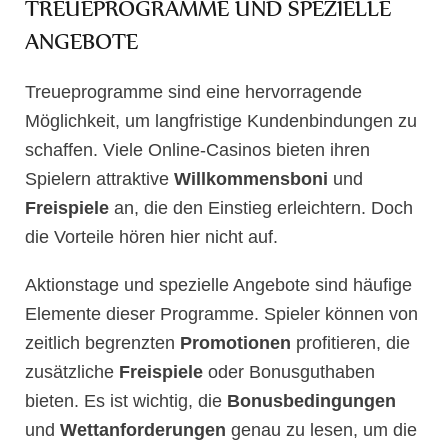
TREUEPROGRAMME UND SPEZIELLE
ANGEBOTE
Treueprogramme sind eine hervorragende
Möglichkeit, um langfristige Kundenbindungen zu
schaffen. Viele Online-Casinos bieten ihren
Spielern attraktive
Willkommensboni
und
Freispiele
an, die den Einstieg erleichtern. Doch
die Vorteile hören hier nicht auf.
Aktionstage und spezielle Angebote sind häufige
Elemente dieser Programme. Spieler können von
zeitlich begrenzten
Promotionen
profitieren, die
zusätzliche
Freispiele
oder Bonusguthaben
bieten. Es ist wichtig, die
Bonusbedingungen
und
Wettanforderungen
genau zu lesen, um die