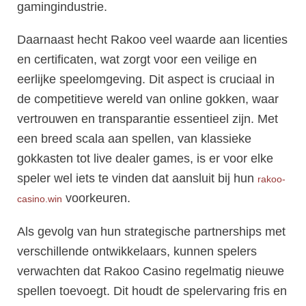
gamingindustrie.
Daarnaast hecht Rakoo veel waarde aan licenties
en certificaten, wat zorgt voor een veilige en
eerlijke speelomgeving. Dit aspect is cruciaal in
de competitieve wereld van online gokken, waar
vertrouwen en transparantie essentieel zijn. Met
een breed scala aan spellen, van klassieke
gokkasten tot live dealer games, is er voor elke
speler wel iets te vinden dat aansluit bij hun
rakoo-
voorkeuren.
casino.win
Als gevolg van hun strategische partnerships met
verschillende ontwikkelaars, kunnen spelers
verwachten dat Rakoo Casino regelmatig nieuwe
spellen toevoegt. Dit houdt de spelervaring fris en