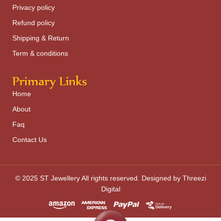
Privacy policy
Refund policy
Shipping & Return
Term & conditions
Primary Links
Home
About
Faq
Contact Us
© 2025 ST Jewellery All rights reserved. Designed by Threezi
Digital