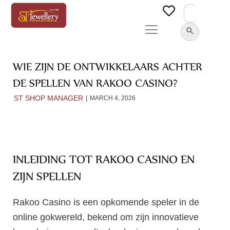
Search
for:
SEARCH BUTTON
WIE ZIJN DE ONTWIKKELAARS ACHTER
DE SPELLEN VAN RAKOO CASINO?
ST SHOP MANAGER
MARCH 4, 2026
INLEIDING TOT RAKOO CASINO EN
ZIJN SPELLEN
Rakoo Casino is een opkomende speler in de
online gokwereld, bekend om zijn innovatieve