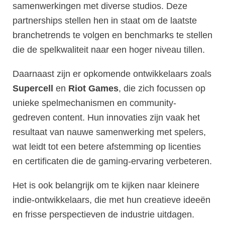
samenwerkingen met diverse studios. Deze
partnerships stellen hen in staat om de laatste
branchetrends te volgen en benchmarks te stellen
die de spelkwaliteit naar een hoger niveau tillen.
Daarnaast zijn er opkomende ontwikkelaars zoals
Supercell
en
Riot Games
, die zich focussen op
unieke spelmechanismen en community-
gedreven content. Hun innovaties zijn vaak het
resultaat van nauwe samenwerking met spelers,
wat leidt tot een betere afstemming op licenties
en certificaten die de gaming-ervaring verbeteren.
Het is ook belangrijk om te kijken naar kleinere
indie-ontwikkelaars, die met hun creatieve ideeën
en frisse perspectieven de industrie uitdagen.