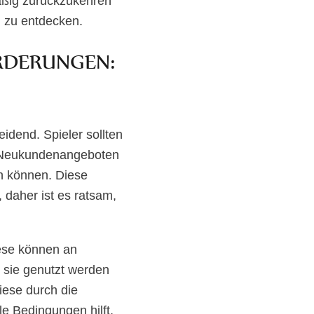
mäßig zurückzukehren
 zu entdecken.
RDERUNGEN:
idend. Spieler sollten
ei Neukundenangeboten
n können. Diese
daher ist es ratsam,
iese können an
 sie genutzt werden
iese durch die
e Bedingungen hilft,