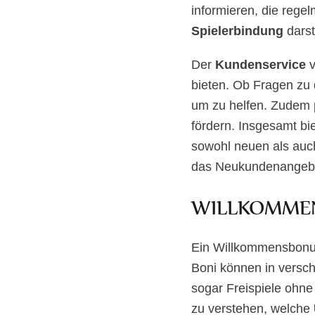
informieren, die rege
Spielerbindung
darst
Der
Kundenservice
v
bieten. Ob Fragen zu 
um zu helfen. Zudem pr
fördern. Insgesamt b
sowohl neuen als auch
das Neukundenangebo
WILLKOMMEN
Ein Willkommensbonus 
Boni können in versch
sogar Freispiele ohne 
zu verstehen, welche