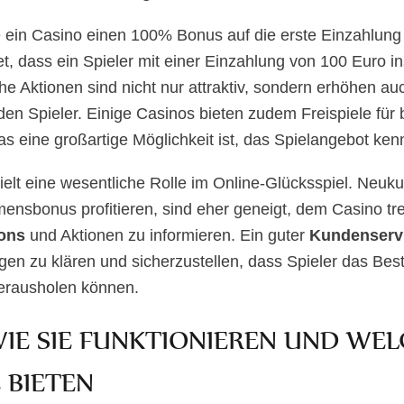
 ein Casino einen 100% Bonus auf die erste Einzahlung
t, dass ein Spieler mit einer Einzahlung von 100 Euro 
he Aktionen sind nicht nur attraktiv, sondern erhöhen au
den Spieler. Einige Casinos bieten zudem Freispiele für
s eine großartige Möglichkeit ist, das Spielangebot ke
ielt eine wesentliche Rolle im Online-Glücksspiel. Neuk
nsbonus profitieren, sind eher geneigt, dem Casino tre
ons
und Aktionen zu informieren. Ein guter
Kundenserv
en zu klären und sicherzustellen, dass Spieler das Bes
rausholen können.
 WIE SIE FUNKTIONIEREN UND WE
E BIETEN