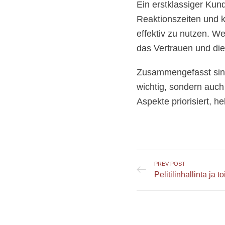
Ein erstklassiger Kund
Reaktionszeiten und 
effektiv zu nutzen. W
das Vertrauen und die
Zusammengefasst sind
wichtig, sondern auch
Aspekte priorisiert, h
PREV POST