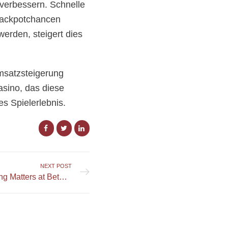
 verbessern. Schnelle
 Jackpotchancen
erden, steigert dies
msatzsteigerung
asino, das diese
es Spielerlebnis.
NEXT POST
Why Responsible Gambling Matters at BetOnRed