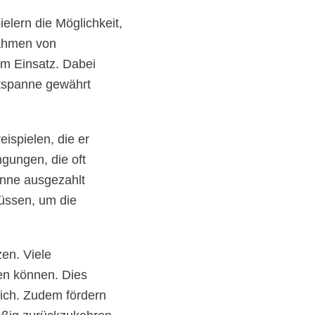
ielern die Möglichkeit,
Rahmen von
m Einsatz. Dabei
itspanne gewährt
eispielen, die er
gungen, die oft
inne ausgezahlt
üssen, um die
zen. Viele
den können. Dies
lich. Zudem fördern