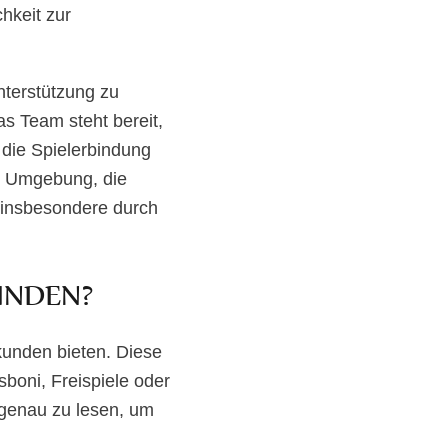
hkeit zur
nterstützung zu
s Team steht bereit,
 die Spielerbindung
he Umgebung, die
, insbesondere durch
UNDEN?
kunden bieten. Diese
boni, Freispiele oder
genau zu lesen, um