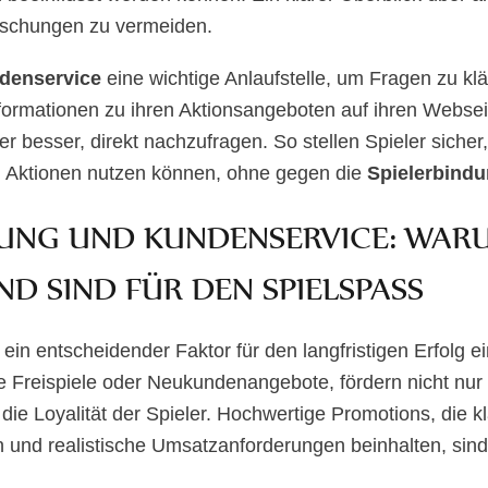
schungen zu vermeiden.
denservice
eine wichtige Anlaufstelle, um Fragen zu klä
ormationen zu ihren Aktionsangeboten auf ihren Websei
mer besser, direkt nachzufragen. So stellen Spieler sicher,
nd Aktionen nutzen können, ohne gegen die
Spielerbind
DUNG UND KUNDENSERVICE: WARU
D SIND FÜR DEN SPIELSPASS
 ein entscheidender Faktor für den langfristigen Erfolg 
e Freispiele oder Neukundenangebote, fördern nicht nur
die Loyalität der Spieler. Hochwertige Promotions, die k
und realistische Umsatzanforderungen beinhalten, sind 