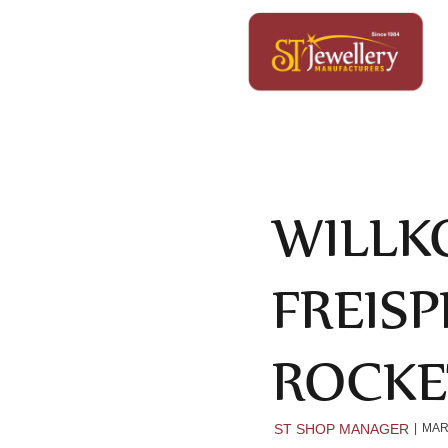
WILLK
FREISP
ROCKE
ST SHOP MANAGER
MAR