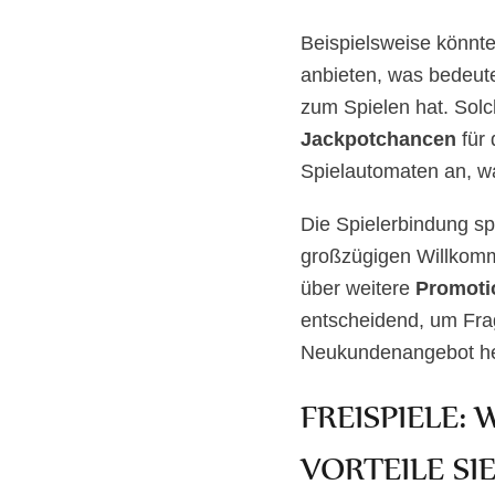
Beispielsweise könnte
anbieten, was bedeute
zum Spielen hat. Solc
Jackpotchancen
für 
Spielautomaten an, wa
Die Spielerbindung sp
großzügigen Willkomme
über weitere
Promoti
entscheidend, um Frag
Neukundenangebot he
FREISPIELE:
VORTEILE SI