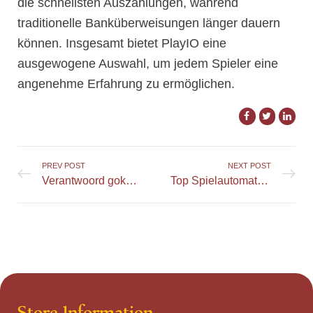
die schnellsten Auszahlungen, während
traditionelle Banküberweisungen länger dauern
können. Insgesamt bietet PlayIO eine
ausgewogene Auswahl, um jedem Spieler eine
angenehme Erfahrung zu ermöglichen.
PREV POST
NEXT POST
Verantwoord gokken: de ondersteuning van Mystake hierin
Top Spielautomaten im Gizbo Casino entdecken
Store Information