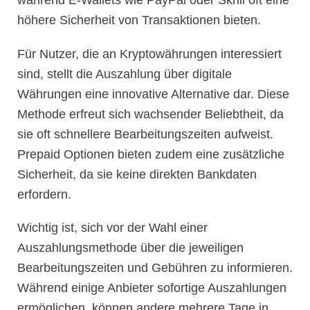
während E-Wallets wie PayPal oder Skrill oft eine
höhere Sicherheit von Transaktionen bieten.
Für Nutzer, die an Kryptowährungen interessiert
sind, stellt die Auszahlung über digitale
Währungen eine innovative Alternative dar. Diese
Methode erfreut sich wachsender Beliebtheit, da
sie oft schnellere Bearbeitungszeiten aufweist.
Prepaid Optionen bieten zudem eine zusätzliche
Sicherheit, da sie keine direkten Bankdaten
erfordern.
Wichtig ist, sich vor der Wahl einer
Auszahlungsmethode über die jeweiligen
Bearbeitungszeiten und Gebühren zu informieren.
Während einige Anbieter sofortige Auszahlungen
ermöglichen, können andere mehrere Tage in