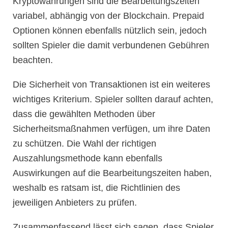
Kryptowährungen sind die Bearbeitungszeiten
variabel, abhängig von der Blockchain. Prepaid
Optionen können ebenfalls nützlich sein, jedoch
sollten Spieler die damit verbundenen Gebühren
beachten.
Die Sicherheit von Transaktionen ist ein weiteres
wichtiges Kriterium. Spieler sollten darauf achten,
dass die gewählten Methoden über
Sicherheitsmaßnahmen verfügen, um ihre Daten
zu schützen. Die Wahl der richtigen
Auszahlungsmethode kann ebenfalls
Auswirkungen auf die Bearbeitungszeiten haben,
weshalb es ratsam ist, die Richtlinien des
jeweiligen Anbieters zu prüfen.
Zusammenfassend lässt sich sagen, dass Spieler