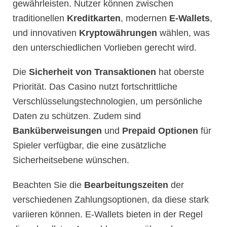
gewährleisten. Nutzer können zwischen
traditionellen
Kreditkarten
, modernen
E-Wallets
,
und innovativen
Kryptowährungen
wählen, was
den unterschiedlichen Vorlieben gerecht wird.
Die
Sicherheit von Transaktionen
hat oberste
Priorität. Das Casino nutzt fortschrittliche
Verschlüsselungstechnologien, um persönliche
Daten zu schützen. Zudem sind
Banküberweisungen
und
Prepaid Optionen
für
Spieler verfügbar, die eine zusätzliche
Sicherheitsebene wünschen.
Beachten Sie die
Bearbeitungszeiten
der
verschiedenen Zahlungsoptionen, da diese stark
variieren können. E-Wallets bieten in der Regel