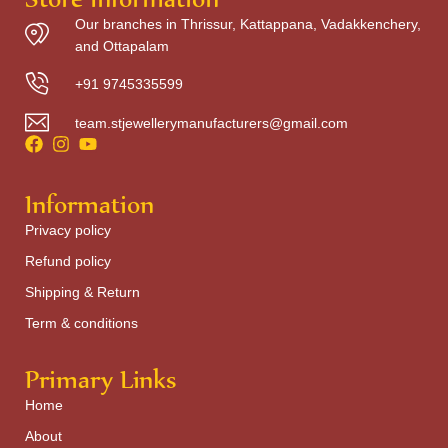
Our branches in Thrissur, Kattappana, Vadakkenchery,
and Ottapalam
+91 9745335599
team.stjewellerymanufacturers@gmail.com
Information
Privacy policy
Refund policy
Shipping & Return
Term & conditions
Primary Links
Home
About