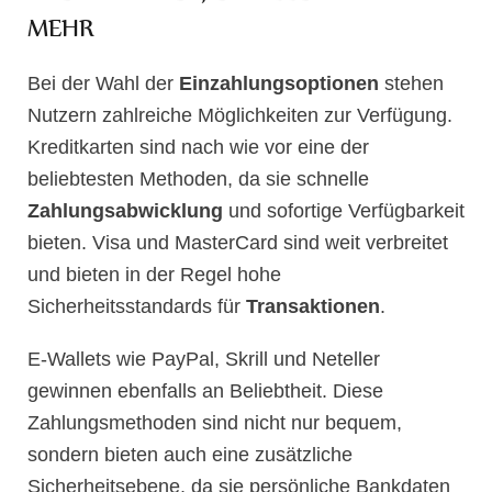
MEHR
Bei der Wahl der
Einzahlungsoptionen
stehen
Nutzern zahlreiche Möglichkeiten zur Verfügung.
Kreditkarten sind nach wie vor eine der
beliebtesten Methoden, da sie schnelle
Zahlungsabwicklung
und sofortige Verfügbarkeit
bieten. Visa und MasterCard sind weit verbreitet
und bieten in der Regel hohe
Sicherheitsstandards für
Transaktionen
.
E-Wallets wie PayPal, Skrill und Neteller
gewinnen ebenfalls an Beliebtheit. Diese
Zahlungsmethoden sind nicht nur bequem,
sondern bieten auch eine zusätzliche
Sicherheitsebene, da sie persönliche Bankdaten