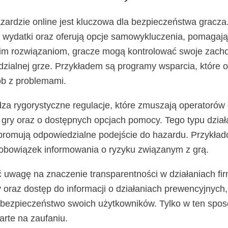
ardzie online jest kluczowa dla bezpieczeństwa gracza.
a wydatki oraz oferują opcje samowykluczenia, pomagają
kim rozwiązaniom, gracze mogą kontrolować swoje zacho
ialnej grze. Przykładem są programy wsparcia, które of
ób z problemami.
za rygorystyczne regulacje, które zmuszają operatorów 
 gry oraz o dostępnych opcjach pomocy. Tego typu dział
promują odpowiedzialne podejście do hazardu. Przykłado
 obowiązek informowania o ryzyku związanym z grą.
ć uwagę na znaczenie transparentności w działaniach fi
 oraz dostęp do informacji o działaniach prewencyjnych
 bezpieczeństwo swoich użytkowników. Tylko w ten sp
arte na zaufaniu.