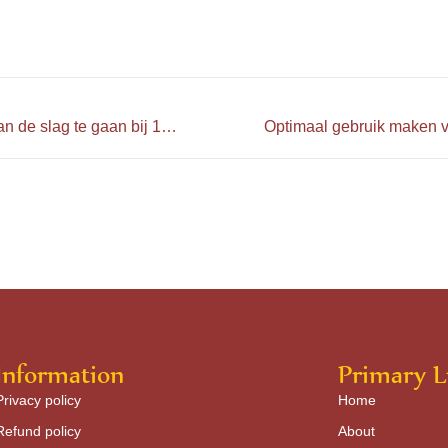
Beginnerstips om aan de slag te gaan bij 1Red Casino
Information
Primary L
Privacy policy
Home
Refund policy
About