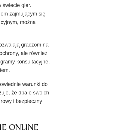
świecie gier.
cjom zajmującym się
acyjnym, można
pozwalają graczom na
ochrony, ale również
ogramy konsultacyjne,
iem.
owiednie warunki do
zuje, że dba o swoich
drowy i bezpieczny
E ONLINE