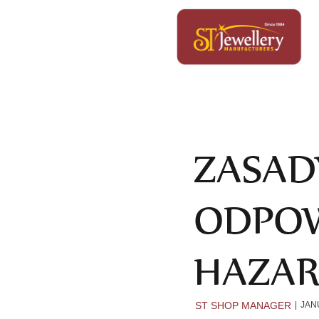
ZASADY
ODPOW
HAZAR
ST SHOP MANAGER
JAN