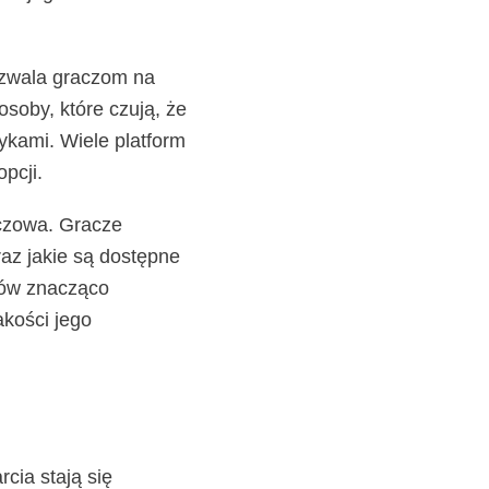
ozwala graczom na
osoby, które czują, że
ykami. Wiele platform
opcji.
uczowa. Gracze
raz jakie są dostępne
mów znacząco
akości jego
cia stają się